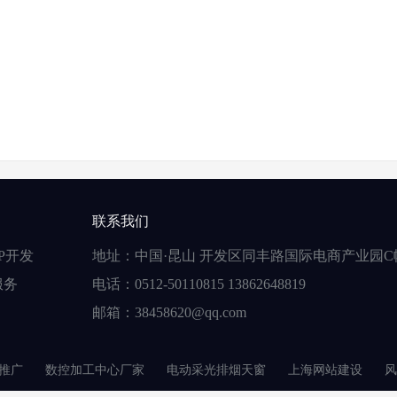
联系我们
P开发
地址：中国·昆山 开发区同丰路国际电商产业园C
服务
电话：0512-50110815 13862648819
邮箱：38458620@qq.com
推广
数控加工中心厂家
电动采光排烟天窗
上海网站建设
风