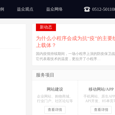
0512-50110
例
益众观点
益众网络
新动态
为什么小程序会成为抗“疫”的主要
上载体？
国内疫情持续期间，一场小程序上演的防疫保卫战
它代表着技术的温度，更拉开了小程序…
服务项目
网站建设
移动网站/APP
企业网站、购物商城、
手机网站、原生AP
行业门户、社区论坛等
API开发、H5单页
查看详情
查看详情