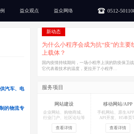
0512-50110
例
益众观点
益众网络
新动态
为什么小程序会成为抗“疫”的主要
上载体？
国内疫情持续期间，一场小程序上演的防疫保卫战
它代表着技术的温度，更拉开了小程序…
服务项目
供汽车、电
网站建设
移动网站/APP
制的物流专
企业网站、购物商城、
手机网站、原生AP
行业门户、社区论坛等
API开发、H5单页
查看详情
查看详情