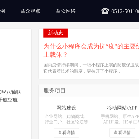
0512-50110
例
益众观点
益众网络
新动态
为什么小程序会成为抗“疫”的主要
上载体？
国内疫情持续期间，一场小程序上演的防疫保卫战
它代表着技术的温度，更拉开了小程序…
服务项目
0W八轴联
于航空航
网站建设
移动网站/APP
企业网站、购物商城、
手机网站、原生AP
行业门户、社区论坛等
API开发、H5单页
查看详情
查看详情