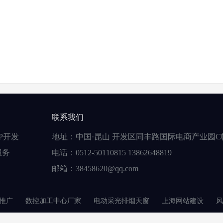
联系我们
P开发
地址：中国·昆山 开发区同丰路国际电商产业园C
服务
电话：0512-50110815 13862648819
邮箱：38458620@qq.com
推广
数控加工中心厂家
电动采光排烟天窗
上海网站建设
风