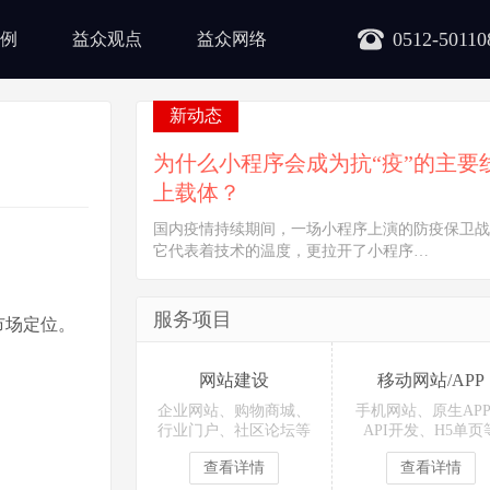
0512-50110
例
益众观点
益众网络
新动态
为什么小程序会成为抗“疫”的主要
上载体？
国内疫情持续期间，一场小程序上演的防疫保卫战
它代表着技术的温度，更拉开了小程序…
服务项目
市场定位。
网站建设
移动网站/APP
企业网站、购物商城、
手机网站、原生AP
行业门户、社区论坛等
API开发、H5单页
查看详情
查看详情