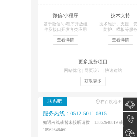
微信/小程序
技术支持
基于微信/小程序开放组
技术维护、支援、
件及接口开发各类应用
防护、模板等服
查看详情
查看详情
更多服务项目
网站优化
|
网页设计
|
快速建站
获取更多
联系吧
在百度地图上找到
服务热线：0512-5011 0815
在线咨
如遇占线或暂未接听请拨：13862648819 或
18962646460
询
0512-