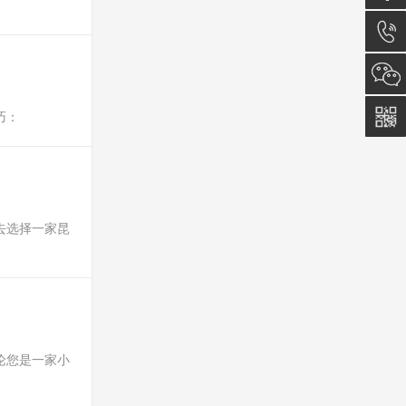
在线咨
询
0512-
5011
巧：
0815
去选择一家昆
论您是一家小
。