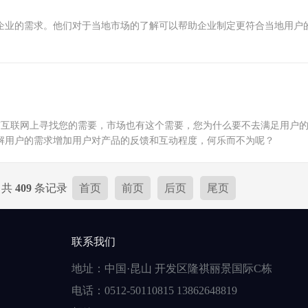
企业的需求。他们对于当地市场的了解可以帮助企业制定更符合当地用户
有互联网上寻找您的需要，市场也有这个需要，您为什么要不去满足用户
解用户的需求增加用户对产品的反馈和互动程度，何乐而不为呢？
，共
409
条记录
首页
前页
后页
尾页
联系我们
地址：中国·昆山 开发区隆祺丽景国际C栋
电话：0512-50110815 13862648819