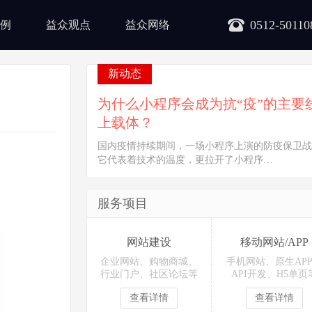
0512-50110
例
益众观点
益众网络
新动态
为什么小程序会成为抗“疫”的主要
上载体？
国内疫情持续期间，一场小程序上演的防疫保卫战
它代表着技术的温度，更拉开了小程序…
服务项目
网站建设
移动网站/APP
企业网站、购物商城、
手机网站、原生AP
行业门户、社区论坛等
API开发、H5单页
查看详情
查看详情