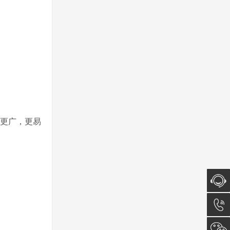
围更广，更易
在线咨
询
0512-