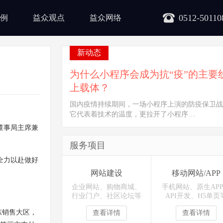
0512-50110
例
益众观点
益众网络
新动态
为什么小程序会成为抗“疫”的主要
上载体？
国内疫情持续期间，一场小程序上演的防疫保卫战
它代表着技术的温度，更拉开了小程序…
董事局主席兼
服务项目
全力以赴做好
网站建设
移动网站/APP
企业网站、购物商城、
手机网站、原生AP
行业门户、社区论坛等
API开发、H5单页
东销售大区，
查看详情
查看详情