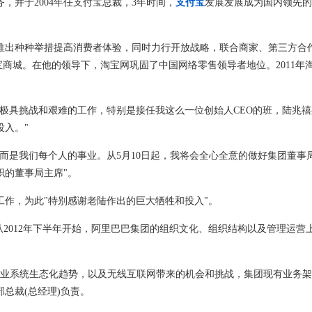
，并于2004年任支付宝总裁，3年时间，
支付宝
发展发展成为国内领先的
推出种种举措提高消费者体验，同时力行开放战略，联合商家、第三方合
宝商城。在他的领导下，淘宝网巩固了中国网络零售领导者地位。2011年
极具挑战和艰难的工作，特别是接任我这么一位创始人CEO的班，陆兆禧
入。"
而是我们每个人的事业。从5月10日起，我将会全心全意的做好集团董事
职的董事局主席"。
作，为此"特别感谢老陆作出的巨大牺牲和投入"。
从2012年下半年开始，阿里巴巴集团的组织文化、组织结构以及管理运营
商业系统生态化趋势，以及无线互联网带来的机会和挑战，集团现有业务
总裁(总经理)负责。