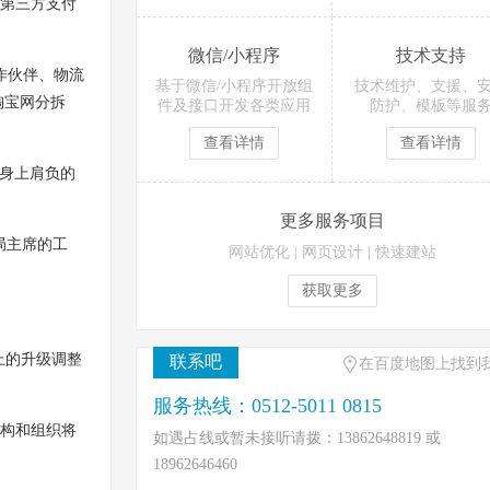
第三方支付
微信/小程序
技术支持
作伙伴、物流
基于微信/小程序开放组
技术维护、支援、
淘宝网分拆
件及接口开发各类应用
防护、模板等服
查看详情
查看详情
身上肩负的
更多服务项目
局主席的工
网站优化
|
网页设计
|
快速建站
获取更多
上的升级调整
联系吧
在百度地图上找到
服务热线：0512-5011 0815
架构和组织将
如遇占线或暂未接听请拨：13862648819 或
18962646460