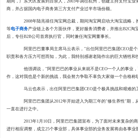
期间，广东大区发展到百余人，2003年调往杭州，创建主持支付宝业务
商，并占据国内电子商务第三方支付产业过半市场份额。
2008年陆兆禧任淘宝网总裁，期间淘宝网启动大淘宝战略，
等
电子商务
产业链上各个方面伙伴，更好服务消费者，并推出B2C淘
后，专任B2B公司首席执行官，同时兼任淘宝网董事长。
阿里巴巴董事局主席马云表示，"出任阿里巴巴集团CEO是个
职责和各方压力可想而知，为此，我特别感谢老陆作出的巨大牺牲和投
他强调说，"阿里巴巴的事业从来就不是CEO一个人的事业，
作，这对我也是个新的挑战，我会努力争取不辜负大家做一个合格称
马云也表示，出任阿里巴巴集团CEO是个极具挑战和艰难的工
阿里巴巴集团从2012年开始进入为期三年的"修生养性"期，
一直在进行之中。
2013年1月10日，阿里巴巴集团宣布，为了面对未来复杂的
进行相应调整，成立25个事业部，具体事业部的业务发展将由各事业部