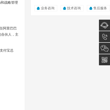
)和战略管理
业务咨询
技术咨询
售后服务
担任阿里巴巴
的合伙人，主
在线咨
询
0512-
任支付宝总
5011
0815