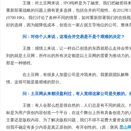
王微：对土豆网来说，IPO纯粹是为了融资。我们把融资得来
重新部署战略的问题上拥有更多选择，包括合并的可能性。在2012年1月
(0700.HK)。我们讨论了各种不同的情景，如何重新部署我们的在
好的选择，因为能降低成本，创造出一家占据主导地位的公司。整体
问：对你个人来说，这项合并交易是不是个艰难的决定？
王微：感情上来说，让一样自己创造的东西就那么走掉会带来
到的就是土豆网，所作出的所有决定都是以土豆网的需要为推动力的
那是一种牺牲。
在土豆网，有很多人加盟公司是冲我来的。我要跟团队解释，
情。这很可能是最艰难的部分。
问：土豆网从来都没盈利过，有人觉得这家公司是失败的。
王微：有人会那么想是很自然的，人们总是有不同的观点。作
标是为用户原创内容创造一个平台，在这个舞台上所有具备创造力的
主要还是版权内容。为了解决版权问题，我们不得不花费大量资金获
但我不确定有多少内容是真正原创的、有开创性的。(原：唐风
昆山