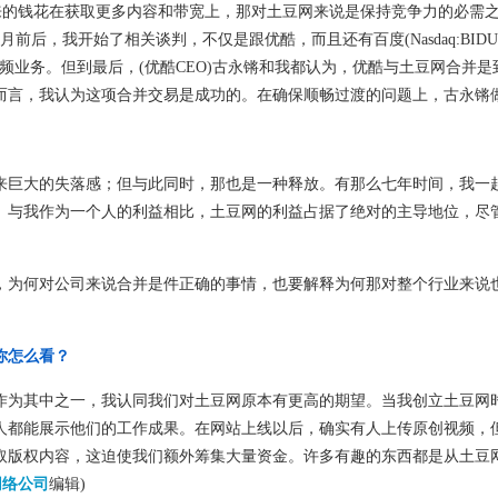
的钱花在获取更多内容和带宽上，那对土豆网来说是保持竞争力的必需
前后，我开始了相关谈判，不仅是跟优酷，而且还有百度(Nasdaq:BIDU
线视频业务。但到最后，(优酷CEO)古永锵和我都认为，优酷与土豆网合并
而言，我认为这项合并交易是成功的。在确保顺畅过渡的问题上，古永锵
巨大的失落感；但与此同时，那也是一种释放。有那么七年时间，我一
。与我作为一个人的利益相比，土豆网的利益占据了绝对的主导地位，尽
为何对公司来说合并是件正确的事情，也要解释为何那对整个行业来说
你怎么看？
为其中之一，我认同我们对土豆网原本有更高的期望。当我创立土豆网
人都能展示他们的工作成果。在网站上线以后，确实有人上传原创视频，
取版权内容，这迫使我们额外筹集大量资金。许多有趣的东西都是从土豆
网络公司
编辑)