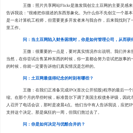
王微：照片共享网站Flickr是激发我创立土豆网的主要灵感
告诉我说：“很难把你描述的东西形象化。为什么你不先创立一个基本的
是一名计算机工程师，但需要更多开发者来与我合作，后来我找到了一
里工作。
问：当土豆网陷入财务困境时，你是如何管理公司，从而获
王微：很重要的一点是，要对真实情况作出说明。我们并未告
当然，在你尝试出售某种东西的时候，你一直都会努力尝试把故事的
的时候，你就一定要告诉他们真实情况是怎样的。
问：土豆网最值得纪念的时刻有哪些？
王微：在我们正准备完成IPO(首次公开招股)程序的最后一个回
缩。在那个月的早些时候，标准普尔下调了美国主权债务评级，因此市
人召开了电话会议，那时是凌晨4点。他们当中有人告诉我说，应把I
支持这个决定。那是疯狂的一周，但我们熬过去了。
问：你是如何决定与优酷合并的？