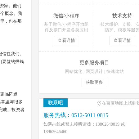
投资家。他们
这个概念。我
微信/小程序
技术支持
那里，也在那
基于微信/小程序开放组
技术维护、支援、
件及接口开发各类应用
防护、模板等服
查看详情
查看详情
很信任我们。
们要签约投钱
更多服务项目
网站优化
|
网页设计
|
快速建站
获取更多
行家临阵退
话亭里与很多
联系吧
在百度地图上找到
完成。投资者
服务热线：0512-5011 0815
如遇占线或暂未接听请拨：13862648819 或
18962646460