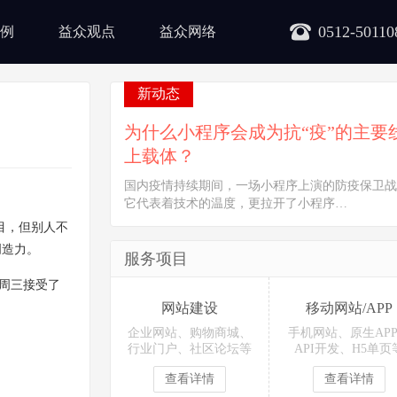
0512-50110
例
益众观点
益众网络
新动态
为什么小程序会成为抗“疫”的主要
上载体？
国内疫情持续期间，一场小程序上演的防疫保卫战
它代表着技术的温度，更拉开了小程序…
目，但别人不
创造力。
服务项目
在周三接受了
网站建设
移动网站/APP
企业网站、购物商城、
手机网站、原生AP
行业门户、社区论坛等
API开发、H5单页
查看详情
查看详情