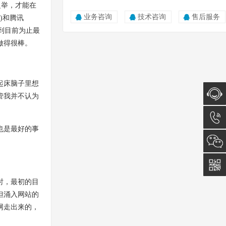
之举，才能在
业务咨询
技术咨询
售后服务
)和腾讯
是到目前为止最
做得很棒。
起床脑子里想
管我并不认为
在线咨
也是最好的事
询
0512-
5011
时，最初的目
0815
但涌入网站的
网走出来的，