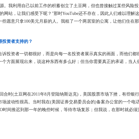
来源。我利用自己以前工作的积蓄创立了土豆网，但也曾接触过某些风险
网站，让我们感受下呢？”那时YouTube还不存在，因此人们难以理解
些愿意只拿100美元月薪的人。我租了一个两居室的公寓，让他们住在
得投资者支持的？
诉投资者一切都很好，而是向每一名投资者展示真实的画面，而他们都
一个方面展现出来，说这种东西有多么好；但当你需要真正的承诺，当人
合时(土豆网在2011年8月登陆纳斯达克)，美国股票市场下挫，有些银
场波动性很高。当时我在(美国证券交易委员会的)备案办公室的一个电
PO时间推迟到那一年的晚些时候，等待市场复苏；但我说，在那时就必须