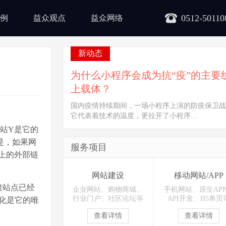
0512-50110
例
益众观点
益众网络
新动态
为什么小程序会成为抗“疫”的主要
上载体？
国内疫情持续期间，一场小程序上演的防疫保卫战
它代表着技术的温度，更拉开了小程序…
网站Y是它的
是，如果网
服务项目
点上的外部链
网站建设
移动网站/APP
接站点已经
企业网站、购物商城、
手机网站、原生AP
行业门户、社区论坛等
API开发、H5单页
优化是它的唯
查看详情
查看详情