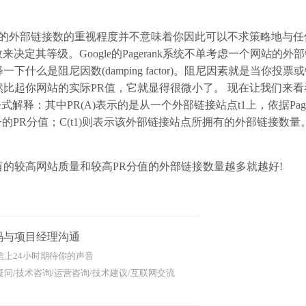
上的外部链接数的重视程度并不意味着你因此可以不求策略地与任
决定其等级。Google的Pagerank系统不单考虑一个网站的外
么是阻尼因数(damping factor)。阻尼因素就是当你投票
然比起你网站的实际PR值，它就显得很微小了。 现在让我们来看
n)/C(tn)) 公式解释：其中PR(A)表示的是从一个外部链接站点t1上，依据Pag
身的PR分值；C(t1)则表示该外部链接站点所拥有的外部链接数
较高网站质量和较高PR分值的外部链接数量越多就越好!
码与项目经理沟通
信上24小时期待你的声音
问/技术咨询/运营咨询/技术建议/互联网交流