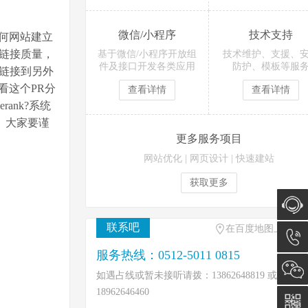
微信/小程序
技术支持
何网站建立
部链接质量，
基于微信/小程序开放组
技术维护、支援、
件及接口开发各类应用
防护、模板等服
或链接到另外
看这个PR分
查看详情
查看详情
erank?系统
量。大家要谨
更多服务项目
网站优化
|
网页设计
|
快速建站
获取更多
联系吧
在百度地图上找到
在线咨
服务热线：0512-5011 0815
询
0512-
如遇占线或暂未接听请拨：13862648819 或
18962646460
5011