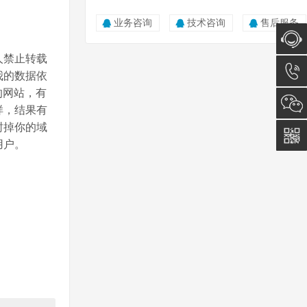
业务咨询
技术咨询
售后服务
人禁止转载
在线咨
我的数据依
的网站，有
询
0512-
样，结果有
封掉你的域
5011
用户。
0815