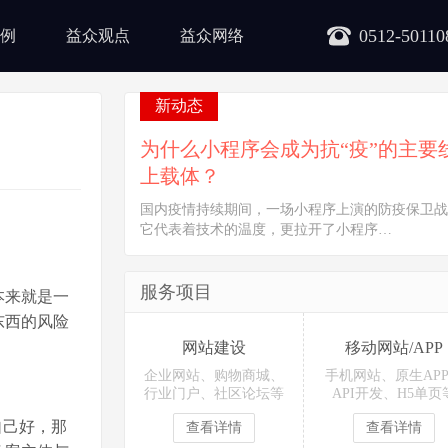
0512-50110
例
益众观点
益众网络
新动态
为什么小程序会成为抗“疫”的主要
上载体？
国内疫情持续期间，一场小程序上演的防疫保卫战
它代表着技术的温度，更拉开了小程序…
服务项目
本来就是一
东西的风险
网站建设
移动网站/APP
企业网站、购物商城、
手机网站、原生AP
行业门户、社区论坛等
API开发、H5单页
自己好，那
查看详情
查看详情