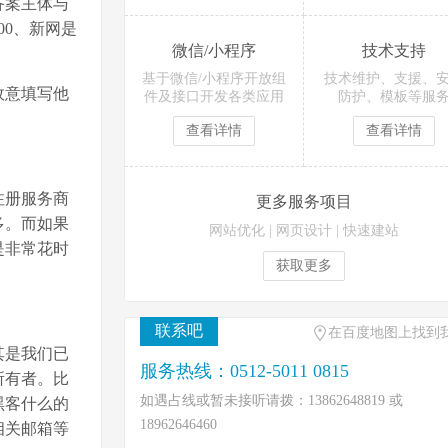
备案主体与
0、新网是
微信/小程序
技术支持
基于微信/小程序开放组
技术维护、支援、
故意填写他
件及接口开发各类应用
防护、模板等服
查看详情
查看详情
注册服务商
更多服务项目
多。而如果
网站优化
|
网页设计
|
快速建站
是非常花时
获取更多
联系吧
在百度地图上找到
其是我们已
服务热线：0512-5011 0815
所有者。比
如遇占线或暂未接听请拨：13862648819 或
黑客什么的
18962646460
相关邮箱等