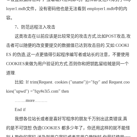
loyer1.mdb文件，没有密码他也是无法看到 employer1.mdb中的内
容。
7、防范远程注入攻击
这类攻击在以前应该是比较常见的攻击方式,比如POST攻击,攻
击者可以随便的改变要提交的数据值已达到攻击目的.又如:COOKI
ES 的伪造,这一点更值得引起程序编写者或站长的注意，不要使用
COOKIES来做为用户验证的方式,否则你和把钥匙留给贼是同一个
道理.
比如: If trim(Request. cookies ("uname"))="fqy" and Request.coo
kies("upwd") =”fqy#e3i5.com” then
……..more………
End if
我想各位站长或者是喜好写程序的朋友千万别出这类错误,真
的是不可饶恕.伪造COOKIES 都多少年了，你还用这样的就不能怪