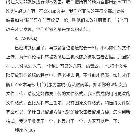
的注入无非就是进行脚本攻击。我们把所有的精力全都用到ACTIO
N以后的页面吧，在chk.asp页中，我们将非法的字符全部过滤掉，
结果如何?我们只在前面虚晃一枪，叫他们去改注册表吧，当他们
改完才会发现，他们所做的都是那么的徒劳。
8、ASP木马
已经讲到这里了，再提醒各位论坛站长一句，小心你们的文件
上传：为什么论坛程序被攻破后主机也随之被攻击者占据。原因就
在……对!ASP木马!一个绝对可恶的东西。病毒么?非也.把个文件
随便放到你论坛的程序中，您老找去吧。不吐血才怪哦。如何才能
防止ASP木马被上传到服务器呢?方法很简单，如果你的论坛支持
文件上传，请设定好你要上传的文件格式，我不赞成使用可更改的
文件格式，直接从程序上锁定，只有图象文件格式，和压缩文件就
完全可以，多给自己留点方便也就多给攻击者留点方便。怎么判断
格式，我这里收集了一个，也改出了一个，大家可以看一下：
程序体(10)