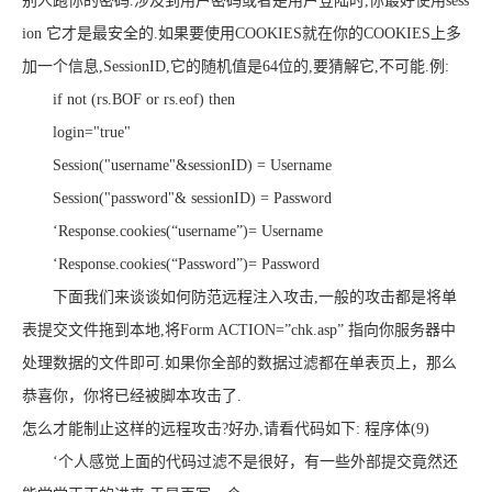
别人跑你的密码.涉及到用户密码或者是用户登陆时,你最好使用sess
ion 它才是最安全的.如果要使用COOKIES就在你的COOKIES上多
加一个信息,SessionID,它的随机值是64位的,要猜解它,不可能.例:
if not (rs.BOF or rs.eof) then
login="true"
Session("username"&sessionID) = Username
Session("password"& sessionID) = Password
‘Response.cookies(“username”)= Username
‘Response.cookies(“Password”)= Password
下面我们来谈谈如何防范远程注入攻击,一般的攻击都是将单
表提交文件拖到本地,将Form ACTION=”chk.asp” 指向你服务器中
处理数据的文件即可.如果你全部的数据过滤都在单表页上，那么
恭喜你，你将已经被脚本攻击了.
怎么才能制止这样的远程攻击?好办,请看代码如下: 程序体(9)
‘个人感觉上面的代码过滤不是很好，有一些外部提交竟然还