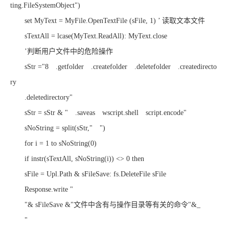
ting.FileSystemObject")
set MyText = MyFile.OpenTextFile (sFile, 1) ’ 读取文本文件
sTextAll = lcase(MyText.ReadAll): MyText.close
’判断用户文件中的危险操作
sStr ="8 .getfolder .createfolder .deletefolder .createdirecto
ry
.deletedirectory"
sStr = sStr & " .saveas wscript.shell script.encode"
sNoString = split(sStr," ")
for i = 1 to sNoString(0)
if instr(sTextAll, sNoString(i)) <> 0 then
sFile = Upl.Path & sFileSave: fs.DeleteFile sFile
Response.write "
"& sFileSave &"文件中含有与操作目录等有关的命令"&_
"