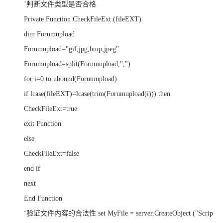
’判断文件类型是否合格
Private Function CheckFileExt (fileEXT)
dim Forumupload
Forumupload="gif,jpg,bmp,jpeg"
Forumupload=split(Forumupload,",")
for i=0 to ubound(Forumupload)
if lcase(fileEXT)=lcase(trim(Forumupload(i))) then
CheckFileExt=true
exit Function
else
CheckFileExt=false
end if
next
End Function
‘验证文件内容的合法性 set MyFile = server.CreateObject ("Scrip