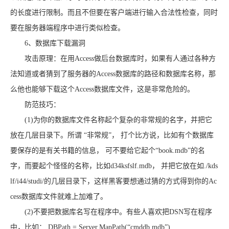
的长度进行限制。而且不但要在客户端进行输入合法性检查，同时
要在服务器端程序中进行类似检查。
6、数据库下载漏洞
攻击原理：在用Access做后台数据库时，如果有人通过各种方
法知道或者猜到了服务器的Access数据库的路径和数据库名称，那
么他也能够下载这个Access数据库文件，这是非常危险的。
防范技巧：
(1)为你的数据库文件名称起个复杂的非常规的名字，并把它
放在几层目录下。所谓 “非常规”， 打个比方说，比如有个数据库
要保存的是有关书籍的信息， 可不要给它起个“book.mdb”的名
字，而要起个怪怪的名称，比如d34ksfslf.mdb， 并把它放在如./kds
lf/i44/studi/的几层目录下，这样黑客要想通过猜的方式得到你的Ac
cess数据库文件就难上加难了。
(2)不要把数据库名写在程序中。有些人喜欢把DSN写在程序
中，比如： DBPath = Server.MapPath(“cmddb.mdb”)