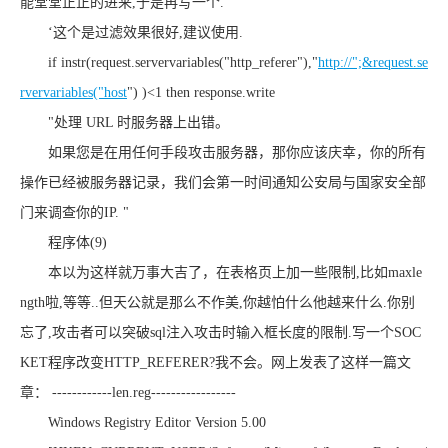
能堂堂正正的进来,于是再写一个.
‘这个是过滤效果很好,建议使用.
if instr(request.servervariables("http_referer"),"
http://";&request.se
rvervariables("host
") )<1 then response.write
"处理 URL 时服务器上出错。
如果您是在用任何手段攻击服务器，那你应该庆幸，你的所有
操作已经被服务器记录，我们会第一时间通知公安局与国家安全部
门来调查你的IP. "
程序体(9)
本以为这样就万事大吉了，在表格页上加一些限制,比如maxle
ngth啦,等等..但天公就是那么不作美,你越怕什么他越来什么.你别
忘了,攻击者可以突破sql注入攻击时输入框长度的限制.写一个SOC
KET程序改变HTTP_REFERER?我不会。网上发表了这样一篇文
章： ------------len.reg-----------------
Windows Registry Editor Version 5.00