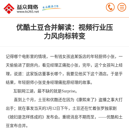
优酷土豆合并解读：视频行业压
力风向标转变
记得哪个电影里的情境，一有钱女孩追某饭店的年轻厨师小张，一
天偷偷进了厨房内，看见经理正痛批小张，完毕，这个女孩叫上经
理，说道：这家饭店董事长哪个，我要见他买下这个酒店。于是乎
结果，年轻厨师小张变身经理痛批原经理的故事。
互联网江湖，最不缺的就是Surprise。
直到上个月，土豆和优酷还在因为《康熙来了》盗播之事大打
出手；就在事发当天的3月12日下午，土豆还在忙着张罗独家剧
《媳妇是怎样炼成的》发布会。重磅消息不期而至，——优酷和土
豆宣布合并。