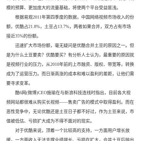
模的预算、更加庞大的流量基础，将使两个平台受益匪浅。
根据易观2011年第四季度的数据，中国网络视频市场收入的份
额，优酷占21.8%，土豆占13.7%，两者如果合并，双方占有市场
接近35%的份额。
迅速扩大市场份额，毫无疑问是优酷合并土豆的原因之一。但
是为什么土豆要卖？优酷要买？有分析人士认为，最重要的原因就
是视频行业的压力，从2010年前的上市融资、版权、带宽等，转换
成为了运营压力。而日渐高涨的成本和难以盈利的差距，让他们需
要寻求变革。
酷6网(微博)CEO施瑜在与新浪科技连线时指出，目前各大视
频网站都很难从购买长视频——售卖广告的模式中取得盈利。而在
恶性竞争中，无论优酷还是土豆日子都不好过，作为土豆来说，市
值被低估、亏损扩大成为不得不面对的现实。
对于优酷来说，顶着一个比较高的支持，一方面用户增长放
缓，一方面收入无法支撑业绩增长、亏损在扩大，合并土豆后抛出