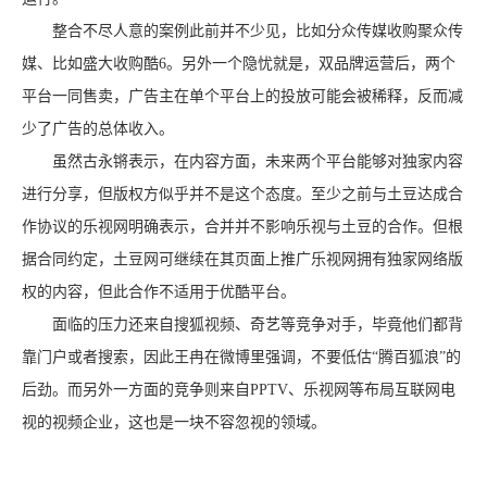
整合不尽人意的案例此前并不少见，比如分众传媒收购聚众传
媒、比如盛大收购酷6。另外一个隐忧就是，双品牌运营后，两个
平台一同售卖，广告主在单个平台上的投放可能会被稀释，反而减
少了广告的总体收入。
虽然古永锵表示，在内容方面，未来两个平台能够对独家内容
进行分享，但版权方似乎并不是这个态度。至少之前与土豆达成合
作协议的乐视网明确表示，合并并不影响乐视与土豆的合作。但根
据合同约定，土豆网可继续在其页面上推广乐视网拥有独家网络版
权的内容，但此合作不适用于优酷平台。
面临的压力还来自搜狐视频、奇艺等竞争对手，毕竟他们都背
靠门户或者搜索，因此王冉在微博里强调，不要低估“腾百狐浪”的
后劲。而另外一方面的竞争则来自PPTV、乐视网等布局互联网电
视的视频企业，这也是一块不容忽视的领域。