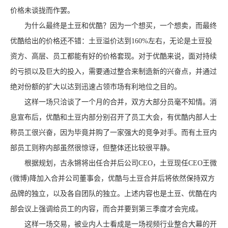
价格未谈拢而作罢。
为什么最终是土豆和优酷？因为一个想买，一个想卖，而最终
优酷给出的价格还不错：土豆溢价达到160%左右，无论是土豆投
资方、高层、员工都能有好的价格套现。对于优酷来说，面对持续
的亏损以及巨大的投入，需要通过整合来制造新的兴奋点，并通过
绝对份额的扩大以达到迅速占领市场有利地位之目的。
这样一场只洽谈了一个月的合并，双方大部分员毫不知情。消
息宣布后，优酷和土豆内部分别召开了员工大会，有优酷内部人士
称员工很兴奋，因为毕竟并购了一家强大的竞争对手。而有土豆内
部员工则称内部虽然很惊讶，但整体还比较很平静。
根据规划，古永锵将出任合并后公司CEO，土豆现任CEO王微
(微博)降加入合并公司董事会，优酷与土豆合并后将依然保持双方
品牌的独立，以及各自团队的独立。上述内容也是土豆、优酷在内
部会议上强调给员工的内容，而合并要到第三季度才会完成。
这样一场交易，被业内人士看成是一场视频行业整合大幕的开