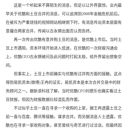
这是一个听起来不算陌生的消息，但足以让外界震惊。业内最
早关于优酷和土豆合并的消息，可以追溯到2008年金融危机前后。
在被斥为严重烧钱的视频网站相继倒下时，有消息传出资本层面有
意撮合两家合并，传闻以古永锵出面否认而告终。
再一次传出优酷有意并购土豆的消息，是优酷上市后。当时土
豆上市遇阻，资本环境开始进入低迷，在优酷的一次财报沟通会
上，优酷CEO古永锵被问及此问题时打起太极，给外界留出想象空
间。
但事实上，土豆上市前确实与优酷有过并购方面的接触，这点
得到易凯资本(微博)王冉的证实，易凯资本是本次合并交易中的财
务顾问之一。据新浪科技了解，当时优酷CFO刘德乐也确实看过土
豆财报，但因为财报数据比较混乱而作罢。
不过似乎土豆一直在寻求一个收购的上家，据王冉透露土豆之
前一直与百度、腾讯等接触，谋求合并。而另据消息人士透露，优
酷也在寻求一家收购对象，甚至曾经与奇艺进行过洽谈，但最终因