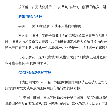
据了解，在完成合并后，“QQ网购”会针对拍拍网的纳入，进
腾讯“整合”风起
事实上，腾讯的“整合”矛头不只指向拍拍网。
不久前，腾讯主管电子商务业务的高级副总裁吴宵光在深圳电子
时，腾讯方面相关负责人也表示，“腾讯会坚定地投入资源打造面向未
腾讯电商旗下业务，形成一个品质统一、体验统一、品牌统一的超级
记者了解到，原“QQ商城”中规模较大的个别商家已经升级到“
业务也会整合至QQ网购平台。
C2C巨头猛攻B2C市场
作为国内两大C2C平台，淘宝网和拍拍网似乎正在被母公司“边缘
购”的同时发力或将成为国内网购市场转型的风向标。
“在美国、韩国、日本等网购起步较早的国家，B2C的市场份额都
随着网民年龄的整体成熟和对网络购物呈现主流化的需求，网民在互