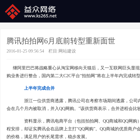
腾讯拍拍网6月底前转型重新面世
2016-01-25 09:56:54
栏目:
网站建设
继阿里巴巴将战略重心从淘宝网移向天猫后，又一互联网巨头显现
购业务进行整合，国内第二大C2C平台“拍拍网”将在上半年内完成转
上半年完成合并
浙江一位供货商透露，腾讯公司在考察市场期间透露，公司内部
会在几个月内被取消，并入QQ网购。”该供货商表示，合并进程会比较
资料显示，腾讯电商平台（包括拍拍网、QQ商城和QQ网购）
程安排，却证实腾讯会在品牌上主打“QQ网购”。QQ商城的优质商户
的价格，满足用户的长尾需求，稳步发展。