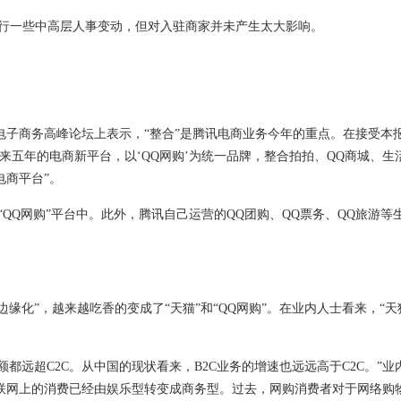
行一些中高层人事变动，但对入驻商家并未产生太大影响。
商务高峰论坛上表示，“整合”是腾讯电商业务今年的重点。在接受本
来五年的电商新平台，以‘QQ网购’为统一品牌，整合拍拍、QQ商城、生
电商平台”。
QQ网购”平台中。此外，腾讯自己运营的QQ团购、QQ票务、QQ旅游等
化”，越来越吃香的变成了“天猫”和“QQ网购”。在业内人士看来，“天猫
远超C2C。从中国的现状看来，B2C业务的增速也远远高于C2C。”业
联网上的消费已经由娱乐型转变成商务型。过去，网购消费者对于网络购