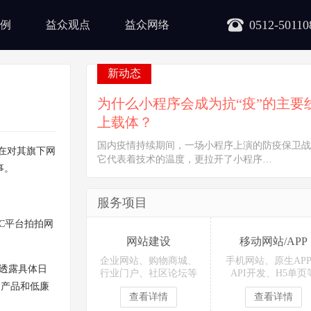
0512-50110
例
益众观点
益众网络
新动态
为什么小程序会成为抗“疫”的主要
上载体？
国内疫情持续期间，一场小程序上演的防疫保卫战
在对其旗下网
它代表着技术的温度，更拉开了小程序…
事。
服务项目
C平台拍拍网
网站建设
移动网站/APP
企业网站、购物商城、
手机网站、原生AP
透露具体日
行业门户、社区论坛等
API开发、H5单页
的产品和低廉
查看详情
查看详情