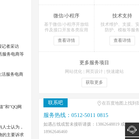
微信/小程序
技术支持
基于微信/小程序开放组
技术维护、支援、
件及接口开发各类应用
防护、模板等服
查看详情
查看详情
报记者采访
活服务电商等
更多服务项目
网站优化
|
网页设计
|
快速建站
生活服务电商
获取更多
联系吧
在百度地图上找到
”和“QQ网
服务热线：0512-5011 0815
如遇占线或暂未接听请拨：13862648819 或
内人士认为，
18962646460
物的主要诉求