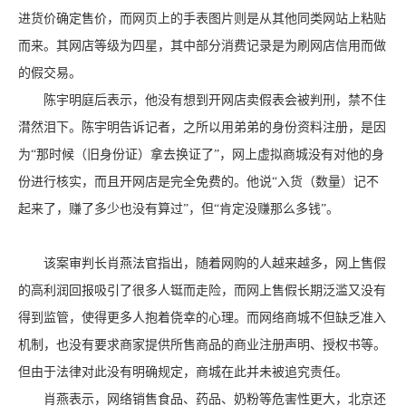
进货价确定售价，而网页上的手表图片则是从其他同类网站上粘贴
而来。其网店等级为四星，其中部分消费记录是为刷网店信用而做
的假交易。
陈宇明庭后表示，他没有想到开网店卖假表会被判刑，禁不住
潸然泪下。陈宇明告诉记者，之所以用弟弟的身份资料注册，是因
为“那时候（旧身份证）拿去换证了”，网上虚拟商城没有对他的身
份进行核实，而且开网店是完全免费的。他说“入货（数量）记不
起来了，赚了多少也没有算过”，但“肯定没赚那么多钱”。
该案审判长肖燕法官指出，随着网购的人越来越多，网上售假
的高利润回报吸引了很多人铤而走险，而网上售假长期泛滥又没有
得到监管，使得更多人抱着侥幸的心理。而网络商城不但缺乏准入
机制，也没有要求商家提供所售商品的商业注册声明、授权书等。
但由于法律对此没有明确规定，商城在此并未被追究责任。
肖燕表示，网络销售食品、药品、奶粉等危害性更大，北京还