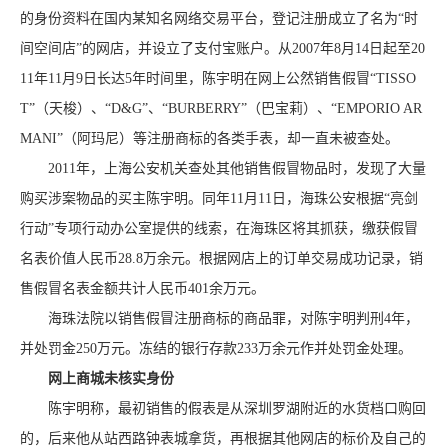
的身份资料在国内某知名网络交易平台，登记注册成立了名为“时
间空间店”的网店，并设立了支付宝账户。从2007年8月14日起至20
11年11月9日长达5年时间里，陈宇明在网上公然销售假冒“TISSO
T”（天梭）、“D&G”、“BURBERRY”（巴宝莉）、“EMPORIO AR
MANI”（阿玛尼）等注册商标的各类手表，却一直未被查处。
2011年，上海公安机关查处其他销售假冒物品时，发现了大量
购买涉案物品的买主陈宇明。同年11月11日，海珠公安根据“亮剑
行动”专项行动办公室提供的线索，在海珠区将其抓获，缴获假冒
名表价值人民币28.8万余元。根据网店上的订单交易成功记录，销
售假冒名表金额共计人民币401余万元。
海珠法院以销售假冒注册商标的商品罪，对陈宇明判刑4年，
并处罚金250万元。冻结的银行存款233万余元作并处罚金处理。
网上商城未核实身份
陈宇明称，最初销售的假表是从深圳罗湖附近的水货档口购回
的，后来他从站西路钟表城拿货，再根据其他网店的标价及自己的