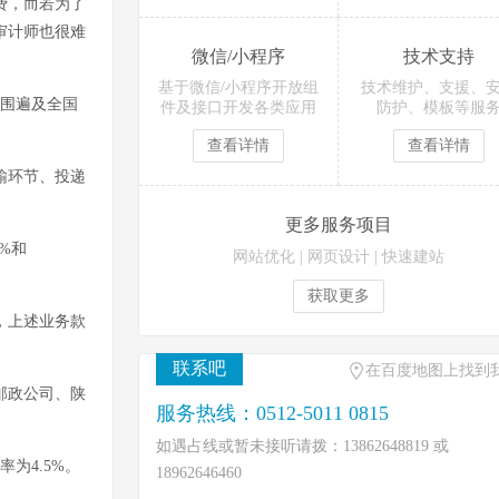
费，而若为了
审计师也很难
微信/小程序
技术支持
基于微信/小程序开放组
技术维护、支援、
范围遍及全国
件及接口开发各类应用
防护、模板等服
查看详情
查看详情
输环节、投递
更多服务项目
2%和
网站优化
|
网页设计
|
快速建站
获取更多
，上述业务款
联系吧
在百度地图上找到
邮政公司、陕
服务热线：0512-5011 0815
如遇占线或暂未接听请拨：13862648819 或
为4.5%。
18962646460