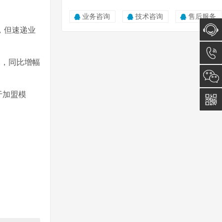
业务咨询
技术咨询
售后服务
长，但速递业
在线咨
元，同比增幅
询
0512-
于加盟模
5011
0815