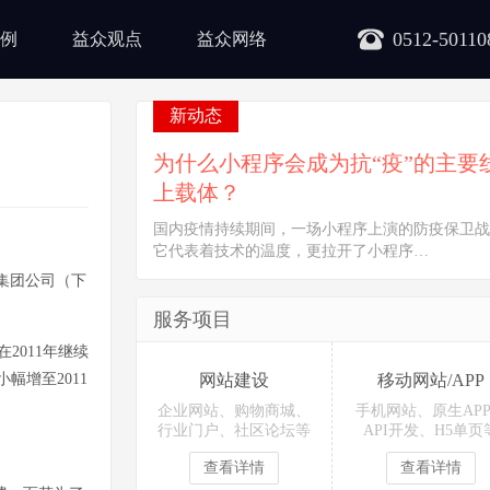
0512-50110
例
益众观点
益众网络
新动态
为什么小程序会成为抗“疫”的主要
上载体？
国内疫情持续期间，一场小程序上演的防疫保卫战
它代表着技术的温度，更拉开了小程序…
政集团公司（下
服务项目
2011年继续
小幅增至2011
网站建设
移动网站/APP
企业网站、购物商城、
手机网站、原生AP
行业门户、社区论坛等
API开发、H5单页
查看详情
查看详情