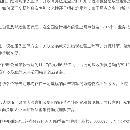
免的。比如其服务互供，并没有办法完全分割开来，否则也会造成资源浪
，如何保证交易的真实性和公允性还是很有难度的，由于网点众多，估计
自营及邮政集团代理，在全国合计拥有的营业网点就达45418个，业务
性，仅在服务互供方面，关联交易就分别出现在营业环节、分拣环节、运
性关联交易。
各省邮政公司账款分别为11.17亿元和6.32亿元，占公司应收账款总额的39.1
向客户收取但尚未与公司结算的业务款。
致各个报告期末均存在一定规模的尚未结算的速递物流业务收入。不过
12项。如向大股东邮政集团的联营企业融资租赁飞机，向股东四川省
至向关联方中国邮政储蓄银行购买理财产品。
中国邮储江苏省分行购入人民币保本理财产品共计5000万元，年化收益率