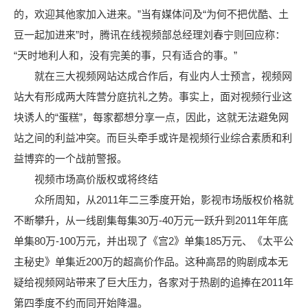
的，欢迎其他家加入进来。”当有媒体问及“为何不把优酷、土
豆一起加进来”时，腾讯在线视频部总经理刘春宁则回应称：
“天时地利人和，没有完美的事，只有适合的事。”
就在三大视频网站达成合作后，有业内人士预言，视频网
站大有形成两大阵营分庭抗礼之势。事实上，面对视频行业这
块诱人的“蛋糕”，每家都想分享一点，因此，这就无法避免网
站之间的利益冲突。而巨头牵手或许是视频行业综合素质和利
益博弈的一个战前警报。
视频市场高价版权或将终结
众所周知，从2011年二三季度开始，影视市场版权价格就
不断攀升，从一线剧集每集30万-40万元一跃升到2011年年底
单集80万-100万元，并出现了《宫2》单集185万元、《太平公
主秘史》单集近200万的超高价作品。这种高昂的购剧成本无
疑给视频网站带来了巨大压力，各家对于热剧的追捧在2011年
第四季度不约而同开始降温。