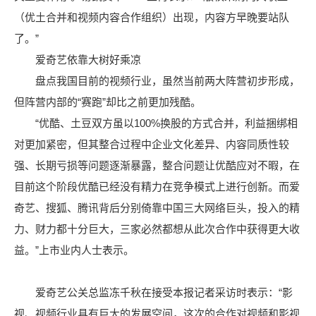
（优土合并和视频内容合作组织）出现，内容方早晚要站队
了。”
爱奇艺依靠大树好乘凉
盘点我国目前的视频行业，虽然当前两大阵营初步形成，
但阵营内部的“赛跑”却比之前更加残酷。
“优酷、土豆双方虽以100%换股的方式合并，利益捆绑相
对更加紧密，但其整合过程中企业文化差异、内容同质性较
强、长期亏损等问题逐渐暴露，整合问题让优酷应对不暇，在
目前这个阶段优酷已经没有精力在竞争模式上进行创新。而爱
奇艺、搜狐、腾讯背后分别倚靠中国三大网络巨头，投入的精
力、财力都十分巨大，三家必然都想从此次合作中获得更大收
益。”上市业内人士表示。
爱奇艺公关总监冻千秋在接受本报记者采访时表示：“影
视、视频行业具有巨大的发展空间，这次的合作对视频和影视