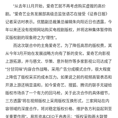
“从去年11月开始，爱奇艺就不再考虑购买虚报的高价
剧。”爱奇艺业务发展部高级总监张语芯在接受《证券日报》
记者采访时表示。优酷副总裁兼总编辑朱向阳近日也透露，今
年以来还没有视频网站购买电视剧版权，并将这种集体暂停购
买版权剧的现象称之为“理性”。
而这次联合中的主角爱奇艺，为了降低高昂的版权费，其
从今年3月开始在发展战略方向有了新的变化，爱奇艺向影视
上游拓源，并与慈文、华策、意外制作等多家影视公司达成了
“分甘同味”内容合作战略，采用广告分成模式合作，很大程度
上降低了版权采买的成本压力。如果说之前的视频高管表态和
开源上游还稍显温和，如今爱奇艺、搜狐、腾讯的联手无疑给
版权市场杀了一个有力的回马枪，关于此次合作的具体细节，
三方透露“将在视频版权上采用版权互换形式，三家网站在内
容领域的深度合作，将对稳定版权价格、维护各方利益起到至
关重要作用”。易凯资本CEO王冉表示：“版权采购两大联盟