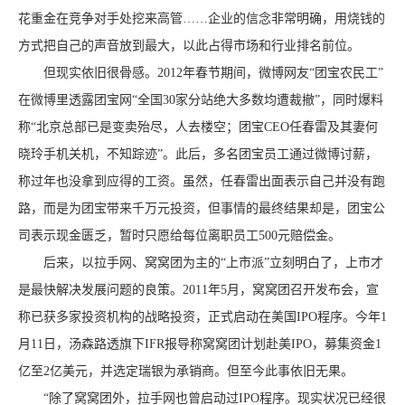
花重金在竞争对手处挖来高管……企业的信念非常明确，用烧钱的
方式把自己的声音放到最大，以此占得市场和行业排名前位。
但现实依旧很骨感。2012年春节期间，微博网友“团宝农民工”
在微博里透露团宝网“全国30家分站绝大多数均遭裁撤”，同时爆料
称“北京总部已是变卖殆尽，人去楼空；团宝CEO任春雷及其妻何
晓玲手机关机，不知踪迹”。此后，多名团宝员工通过微博讨薪，
称过年也没拿到应得的工资。虽然，任春雷出面表示自己并没有跑
路，而是为团宝带来千万元投资，但事情的最终结果却是，团宝公
司表示现金匮乏，暂时只愿给每位离职员工500元赔偿金。
后来，以拉手网、窝窝团为主的“上市派”立刻明白了，上市才
是最快解决发展问题的良策。2011年5月，窝窝团召开发布会，宣
称已获多家投资机构的战略投资，正式启动在美国IPO程序。今年1
月11日，汤森路透旗下IFR报导称窝窝团计划赴美IPO，募集资金1
亿至2亿美元，并选定瑞银为承销商。但至今此事依旧无果。
“除了窝窝团外，拉手网也曾启动过IPO程序。现实状况已经很