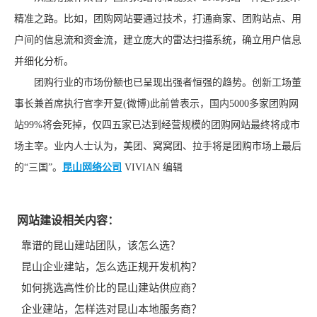
精准之路。比如，团购网站要通过技术，打通商家、团购站点、用
户间的信息流和资金流，建立庞大的雷达扫描系统，确立用户信息
并细化分析。
团购行业的市场份额也已呈现出强者恒强的趋势。创新工场董
事长兼首席执行官李开复(微博)此前曾表示，国内5000多家团购网
站99%将会死掉，仅四五家已达到经营规模的团购网站最终将成市
场主宰。业内人士认为，美团、窝窝团、拉手将是团购市场上最后
的“三国”。
昆山网络公司
VIVIAN 编辑
网站建设相关内容：
靠谱的昆山建站团队，该怎么选？
昆山企业建站，怎么选正规开发机构？
如何挑选高性价比的昆山建站供应商？
企业建站，怎样选对昆山本地服务商？