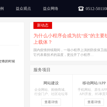
0512-50110
例
益众观点
益众网络
新动态
为什么小程序会成为抗“疫”的主要
上载体？
国内疫情持续期间，一场小程序上演的防疫保卫战
它代表着技术的温度，更拉开了小程序…
交锋的时候
服务项目
网站建设
移动网站/APP
企业网站、购物商城、
手机网站、原生AP
行业门户、社区论坛等
API开发、H5单页
查看详情
查看详情