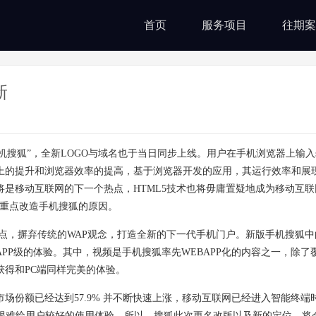
首页
服务项目
往期案
新
搜狐”，全新LOGO与域名也于当日同步上线。用户在手机浏览器上输入soh
上的提升和浏览器效率的提高，基于浏览器开发的应用，其运行效率和展
pp将是移动互联网的下一个热点，HTML5技术也将毋庸置疑地成为移动互
中重点改造手机搜狐的原因。
力点，摒弃传统的WAP观念，打造全新的下一代手机门户。新版手机搜狐
PP级的体验。其中，视频是手机搜狐率先WEBAPP化的内容之一，除了
得和PC端同样完美的体验。
份额已经达到57.9% 并不断快速上涨，移动互联网已经进入智能终端
台很难给用户较好的使用体验，所以，搜狐此次更名改版以及新的定位，将