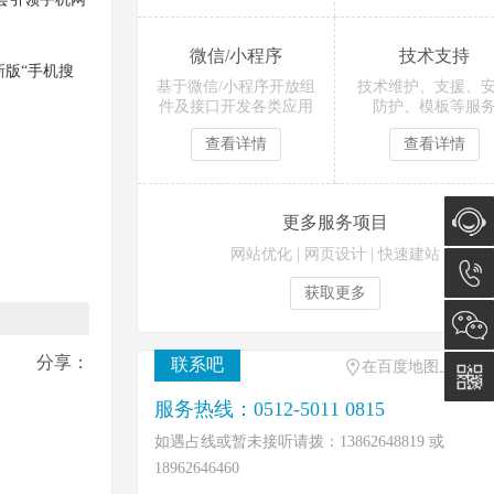
微信/小程序
技术支持
版“手机搜
基于微信/小程序开放组
技术维护、支援、
件及接口开发各类应用
防护、模板等服
查看详情
查看详情
更多服务项目
网站优化
|
网页设计
|
快速建站
在线咨
获取更多
询
0512-
分享：
联系吧
在百度地图上找到
5011
服务热线：0512-5011 0815
0815
如遇占线或暂未接听请拨：13862648819 或
18962646460