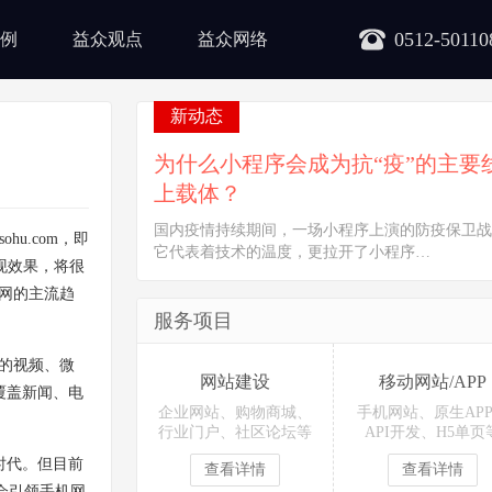
0512-50110
例
益众观点
益众网络
新动态
为什么小程序会成为抗“疫”的主要
上载体？
国内疫情持续期间，一场小程序上演的防疫保卫战
u.com，即
它代表着技术的温度，更拉开了小程序…
现效果，将很
联网的主流趋
服务项目
中的视频、微
网站建设
移动网站/APP
覆盖新闻、电
企业网站、购物商城、
手机网站、原生AP
行业门户、社区论坛等
API开发、H5单页
时代。但目前
查看详情
查看详情
会引领手机网