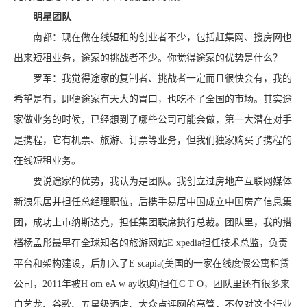
明星团队
南都：现在做在线短租的创业者不少，包括赶集网、搜房网也
出来短租业务，途家的挑战者不少。你觉得途家的优势是什么？
罗军：我觉得途家的复制者、挑战者一定而且很快会有，我的
希望是有，即便途家有天大的胃口，也吃不了全国的市场。其实途
家做业务的时候，已经想到了哪些公司可能会做，第一大潜在对手
是携程，它有机票、旅游、订票等业务，但我们独家购买了携程的
在线短租业务。
要说途家的优势，我认为是团队。我创立过房地产互联网媒体
新浪乐居并担任总经理职位，后携手易居中国成立中国房产信息集
团，成功上市纳斯达克，担任集团联席执行总裁。团队里，我的搭
档杨孟彤最早在全球知名的旅游网站E xpedia担任技术总监，负责
平台和架构建设，后加入了E scapia(美国的一家在线度假公寓租赁
公司，2011年被H om eA w ay收购)担任C T O，团队里还有很多来
自艺龙、谷歌、五星级酒店、大众点评网的高管，不仅对这个行业