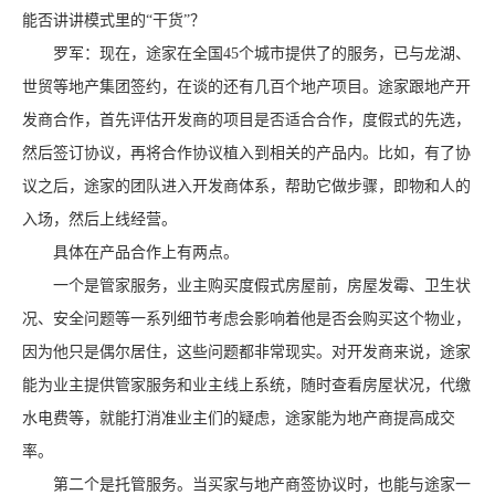
能否讲讲模式里的“干货”？
罗军：现在，途家在全国45个城市提供了的服务，已与龙湖、
世贸等地产集团签约，在谈的还有几百个地产项目。途家跟地产开
发商合作，首先评估开发商的项目是否适合合作，度假式的先选，
然后签订协议，再将合作协议植入到相关的产品内。比如，有了协
议之后，途家的团队进入开发商体系，帮助它做步骤，即物和人的
入场，然后上线经营。
具体在产品合作上有两点。
一个是管家服务，业主购买度假式房屋前，房屋发霉、卫生状
况、安全问题等一系列细节考虑会影响着他是否会购买这个物业，
因为他只是偶尔居住，这些问题都非常现实。对开发商来说，途家
能为业主提供管家服务和业主线上系统，随时查看房屋状况，代缴
水电费等，就能打消准业主们的疑虑，途家能为地产商提高成交
率。
第二个是托管服务。当买家与地产商签协议时，也能与途家一