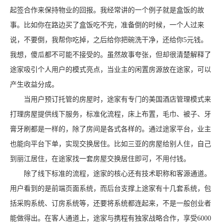
起签合作来保持物业的回报。我经常讲的一个例子就是盒饭的故
事。比如你在路边买了盒饭吃不完，准备倒的时候，一个人过来
说，不要倒，我帮你吃掉，之后给你把碗洗干净，还给你5元钱。
我想，傻瓜都不可能不接受的。虽然故事夸张，但却很清楚解释了
途家吸引个人用户的模式亮点，当业主的闲置房源放在途家，可以
产生收益分成。
当用户预订托管的房屋时，途家有专门的美国酒店管理模式来
打理房屋提供线下服务，标准化流程，床上布置，毛巾、被子、牙
膏牙刷都是一样的，除了房间是各式各样的。通过途家平台，业主
也能向平台下单，实现交换居住。比如三亚的房屋给别人住，自己
到丽江居住，在途家找一套房屋交换居住即可，不用付钱。
除了线下标准的流程，途家的核心还有技术职称和客源通道。
用户看到的是前端页面系统，而后台支撑上途家有十几套系统，包
括采购系统、订房系统等，还要将系统都连起来，不是一般创业者
能做得出。在客人通道上，途家与携程有独家战略合作，享受6000