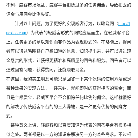
不利，威客市场混乱；威客平台扣除过多的任务佣金，导致扣去的
佣金与用佣金比例失调。
针对以上问题，为了更好的实现威客行为，以略晓网（
http://l
uexiao.com
）为代表的轻威客形式的网站应运而生。在轻威客平台
上，任务更多的是以知识而非作品为表现形式的。在略晓上，提问
者可以通过略晓将自己想知道的信息、知识提出来，并可以通过现
金悬赏的形式，让获得更精准和高质量的回答和服务。回答者可以
通过回答问题，获得赞同，还能赚取现金。
在这里，我的美工朋友可能只是回答一下某个滤镜的使用方法或是
某种效果的实现方法，一经采纳，就能即时的获得相应的赏金；而
且是全额赏金，轻威客平台不会扣除任何比例的佣金。这样就很好
的解决了传统威客平台的的三大弊端，是一种更有优势的网赚方
式。
某种意义上讲，轻威客和以百度知道为代表的问答平台有很多相
似之处。两者都是以一方的知识来解决另一方的某些需求。不过相