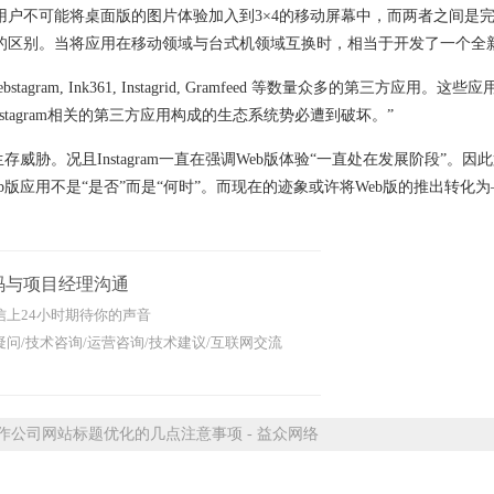
户不可能将桌面版的图片体验加入到3×4的移动屏幕中，而两者之间是
的区别。当将应用在移动领域与台式机领域互换时，相当于开发了一个全新
am, Ink361, Instagrid, Gramfeed 等数量众多的第三方应用。这
，与Instagram相关的第三方应用构成的生态系统势必遭到破坏。”
。况且Instagram一直在强调Web版体验“一直处在发展阶段”。因
m的Web版应用不是“是否”而是“何时”。而现在的迹象或许将Web版的推出转化为
码与项目经理沟通
信上24小时期待你的声音
问/技术咨询/运营咨询/技术建议/互联网交流
公司网站标题优化的几点注意事项 - 益众网络