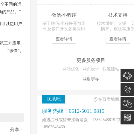
完全不同的运
的产品。”
微信/小程序
技术支持
基于微信/小程序开放组
技术维护、支援、
些应用可以使用户
件及接口开发各类应用
防护、模板等服
查看详情
查看详情
此第三方应用
——“很快”。
更多服务项目
网站优化
|
网页设计
|
快速建站
获取更多
在线咨
联系吧
在百度地图上找到
询
0512-
服务热线：0512-5011 0815
5011
如遇占线或暂未接听请拨：13862648819 或
18962646460
分享：
0815