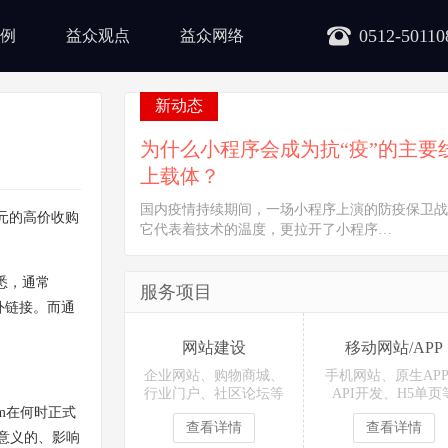
0512-50110
例
益众观点
益众网络
新动态
为什么小程序会成为抗“疫”的主要
上载体？
国内疫情持续期间，一场小程序上演的防疫保卫战
亿美元的高价收购
它代表着技术的温度，更拉开了小程序…
据悉，通常
服务项目
外链接。而通
网站建设
移动网站/APP
企业网站、购物商城、
手机网站、原生AP
行业门户、社区论坛等
API开发、H5单页
ram在何时正式
查看详情
查看详情
有意义的、影响