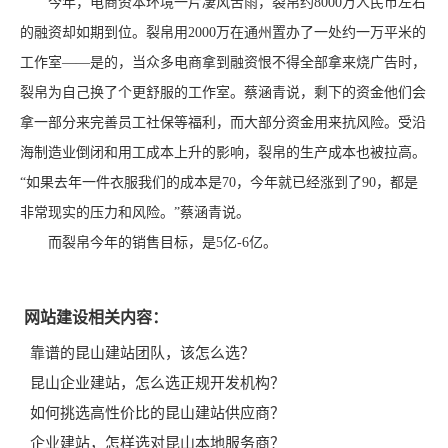
今年，电商资本环境一片凄风苦雨，裂帛约8000万人民币左右
的融资却如期到位。裂帛用2000万在通州置办了一处约一万平米的
工作室——是的，当众多电商拿到融资恨不得全部拿来烧广告时，
裂帛为自己换了个更舒服的工作室。蔡涵青说，剩下的资金他们会
拿一部分来完善员工社保等福利，而大部分资金用来抗风险。受沿
海制造业倒闭和用工成本上升的影响，裂帛的生产成本也被拉高。
“如果去年一件衣服我们的成本是70，今年就已经涨到了90，都是
非常现实的压力和风险。”蔡涵青说。
而裂帛今年的销售目标，是5亿-6亿。
网站建设相关内容：
靠谱的昆山建站团队，该怎么选？
昆山企业建站，怎么选正规开发机构？
如何挑选高性价比的昆山建站供应商？
企业建站，怎样选对昆山本地服务商？