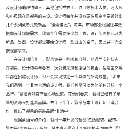
及设计师助理约50人，其他包括样衣工、收口等技术人员。汤大风
和小风现在是裂帛的主设。设计师每年并没有硬性规定需要设计出
几个系列或者几款新品，“全看自己”。每年，市场部会根据往年数
据向设计部提需求，比如今年需要多少款上衣，设计部再据此开发
新品。当然，设计部需要给设计师一些自由的空间，因此并非完全
按照需求来。
在设计师培养上，裂帛亦是一种顺其自然、随遇而安的状态。
在裂帛，设计师每年各有一次公费采风和旅游的机会。裂帛虽然每
年都在招聘设计师，但不会实现拟定一个具体的招聘数量。“如果
我们遇到一个非常合适的设计师，我们甚至可以为他单独开辟一个
品牌。”蔡涵青非常有信心地说道。在他们看来，裂帛已经有了足
够的资源来打造新品牌。去年下半年，裂帛与本土设计师叶谦合
作，推出了裂帛的男装品牌“非池中”。
根据蔡涵青的介绍，裂帛一年开发的新品(包括服装、配饰、
鞋类等)大概有6000多款，其中真正量产上架的大概有2000款。裂