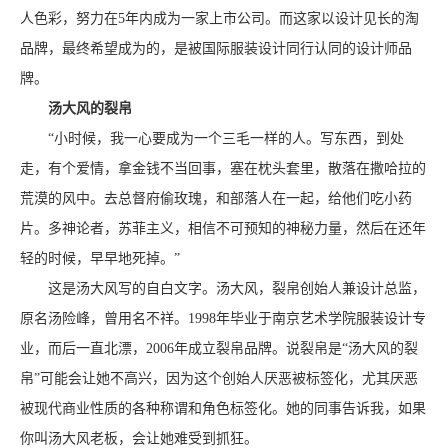
人色彩，努力在5年内成为一家上市公司。而这家以设计见长的淘
品牌，最终希望成为的，是被国际服装设计同行认同的设计师品
牌。
汤大风的裂帛
“小时候，我一心要成为一个三毛一样的人。写东西，到处
走，有个爱情，拿金钱不当回事，塞在枕头套里，散落在撒哈拉的
荒漠的风中。去总督府偷玫瑰，和部落人在一起，给他们吃小药
片。多神论者，苏菲主义，相信不可预知的神秘力量，然后在还年
轻的时候，早早地死掉。”
这是汤大风写的自白文字。汤大风，裂帛创始人兼设计总监，
原名汤险峰，曾用名不祥。1998年毕业于南京艺术学院服装设计专
业，而后一直北漂，2006年成立裂帛品牌。说裂帛是“汤大风的裂
帛”可能会让她不高兴，因为这个创始人厌恶被标签化，尤其厌恶
被现代商业性质的各种称谓和角色标签化。她的同事告诉我，如果
你叫汤大风老板，会让她难受到抓狂。