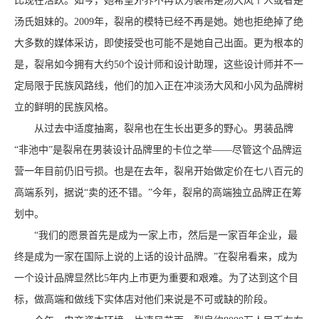
比现在活跃。如今，她希望外界不再认为裂帛是汤大风个人或者是
汤氏姐妹的。2009年，裂帛的模特已经不再是她。她也拒绝掉了绝
大多数的媒体采访，即使接受也可能不是她自己出面。更为根本的
是，裂帛如今拥有大约50个设计师和设计助理，这些设计师并不一
定局限于民族风路线，他们的加入正在冲淡汤大风和小风为品牌树
立的鲜明的民族风格。
从过去中适度抽离，裂帛也在生长出更多的野心。男装品牌
“非池中”是裂帛在男装设计品牌里的卡位之举——尽管这个品牌运
营一年目前仍旧亏损。也是在去年，裂帛开始做定价在七八百元的
高端系列，据说“卖的还不错。”今年，裂帛的高端独立品牌正在筹
划中。
“我们的愿景首先是成为一家上市，然后是一家百年企业，最
终是成为一家在国际上说的上话的设计品牌。”在裂帛看来，成为
一个设计品牌显然比5年内上市更为重要和艰难。为了达到这个目
标，做高端和做线下实体店对他们来说是不可或缺的阶段。