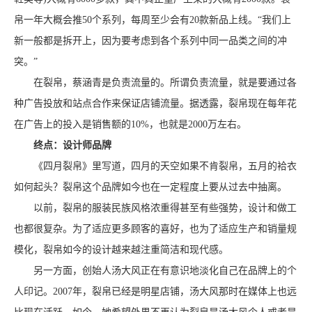
帛一年大概会推50个系列，每周至少会有20款新品上线。“我们上
新一般都是拆开上，因为要考虑到各个系列中同一品类之间的冲
突。”
在裂帛，蔡涵青是负责流量的。所谓负责流量，就是要通过各
种广告投放和站点合作来保证店铺流量。据透露，裂帛现在每年花
在广告上的投入是销售额的10%，也就是2000万左右。
终点：设计师品牌
《四月裂帛》里写道，四月的天空如果不肯裂帛，五月的袷衣
如何起头？裂帛这个品牌如今也在一定程度上要从过去中抽离。
以前，裂帛的服装民族风格浓重得甚至有些强势，设计和做工
也都很复杂。为了适应更多顾客的喜好，也为了适应生产和销量规
模化，裂帛如今的设计越来越注重简洁和现代感。
另一方面，创始人汤大风正在有意识地淡化自己在品牌上的个
人印记。2007年，裂帛已经是明星店铺，汤大风那时在媒体上也远