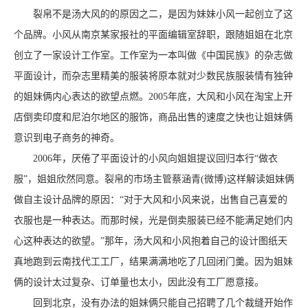
裂帛不是汤大风的的原因之二，是因为妹妹小风一起创立了这
个品牌。小风从南京某家报社的平面编辑室辞职，跟随姐姐在北京
创立了一家设计工作室。工作室为一本叫做《中国民族》的杂志做
平面设计，而杂志里精美的服装将原本就对少数民族服装情有独钟
的姐妹俩内心表达的欲望点燃。2005年底，大风和小风在淘宝上开
店倒卖印度和尼泊尔地区的服饰，商品出售的速度之快也让姐妹俩
意识到电子商务的神奇。
2006年，厌倦了平面设计的小风向姐姐提议回归本行“做衣
服”，姐姐欣然同意。裂帛的市场主管蔡涵青(微博)这样解读姐妹俩
做自主设计品牌的原因：“对于大风和小风来说，出售自己喜爱的
衣服也是一种表达。而那时候，光是倒卖服装已经不能满足她们内
心这种表达的欲望。”那年，汤大风和小风抱着自己的设计图纸天
真地跑到云南找代工工厂，结果满满地吃了几回闭门羹。因为姐妹
俩的设计太过复杂、订单量也太小，因此没有工厂愿意接。
回到北京，没有办法的姐妹俩只能自己招聘了几个裁缝开始作