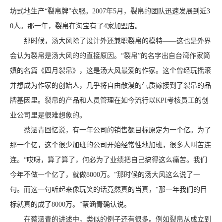
坊式地生产“裂帛牌”衣服。2007年5月，裂帛的团队迅速发展到近3
0人。那一年，裂帛在淘宝有了4家加盟店。
那时候，汤大风除了设计外还兼职裂帛的模特——这也是外界
会认为裂帛是汤大风的的直接原因。“裂帛”的名字出自台湾作家简
嫃的名篇《四月裂帛》，这是汤大风最爱的作家。这个曾经玩摇滚
并想成为作家的创始人，几乎将自由散漫的气质嫁接到了裂帛的品
牌基因里。裂帛的产品和人员管理在如今流行以KPI考核员工的创
业公司里是很难想象的。
蔡涵青回忆说，有一年公司的销售额目标原定为一个亿。为了
那一个亿，这个很少加班的公司开始经常性地加班，很多人叫苦连
连。“哎呀，算了算了，何必为了业绩把自己搞得这么痛苦。我们
今年不做一个亿了，就做8000万。”那时候的汤大风这么说了一
句。而这一句听起来像玩笑的话竟然真的当真，“那一年我们的目
标就真的成了8000万。”蔡涵青确认说。
在蔡涵青的讲述中，类似的例子还有很多。例如裂帛从成立到