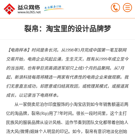
裂帛：淘宝里的设计品牌梦
【电商样本】时间是条长河。从1998年3月完成中国第一笔互联网
交易开始，电商企业风起云涌，生生灭灭，既有从1999年成立至今
的当当网，也有举巨资高调进军却只上线3个月的品聚网。从7月
起，新浪科技每周将精选一两家有代表性的电商企业来做观察。我
们无意直言成功，却愿意或归结其败因，或梳理其模式，或报道其
成长，以记录当下电商样本。
从一家倒卖尼泊尔印度服饰的小淘宝店到如今年销售额逼近两
亿的淘品牌，裂帛(Rip)用了7年时间。很长一段时间里，这个主打
民族风的服装品牌从设计风格、运作节奏到团队文化都带着创始人
汤大风(微博)姐妹个人明显的印记。如今，裂帛有意识地淡化创始