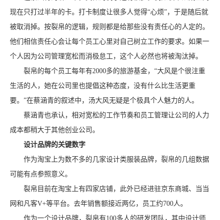
现在只打过半年的卡。打卡制度让很多人觉得“心烦”，于是随后就
被取消掉。按裂帛的逻辑，规则都是给那些没有责任心的人定的。
他们相信责任心会让每个员工心里对自己树立工作的要求。如果一
个人因为公司管理宽松而消极怠工，这个人必然也将被淘汰掉。
裂帛的每个员工每年有2000多的旅游基金，“大风是个很注重
生活的人，她在公司里也提倡这种态度，没有什么比生活更重
要。”在蔡涵青的叙述中，汤大风无疑是个极具个人魅力的人。
蔡涵青也承认，相对宽松的工作节奏和员工管理让公司的人力
成本都稍大于其他创业公司。
设计品牌的关键数字
作为淘宝上为数不多的几家设计类服装品牌，裂帛的几组数据
可能有点参照意义。
裂帛目前在淘宝上有四家店铺，此外已经进驻京东商城、当当
网和凡客V+等平台。去年销售额接近两亿，员工约700人。
作为一个设计品牌，裂帛有100多人的研发团队，其中设计师