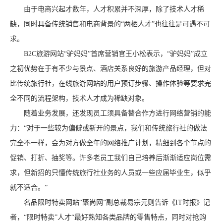
由于电商兴起才数年，人才积累并不深厚，除了技术人才稀
缺，同时具备传统销售和电商背景的“两栖人才”也往往是可遇不可
求。
B2C旅游网站“驴妈妈”首席营销官王小松表示，“驴妈妈”成立
之初优势在于有不少与景点、酒店关系良好的旅游产品经理，但对
比传统旅行社，在线旅游网站的用户预订步骤、操作体验等要求完
全不同的流程架构，技术人才成为稀缺对象。
随着业务发展，还发现员工须具备替合作方进行网络营销的能
力：“对于一些较为偏僻或新开的景点，我们和传统旅行社的做法
完全不一样，会为对方做全年的网络推广计划，精细到各个节点的
促销、打折、抽奖等。许多老员工我们自己培养后渐渐适应岗位需
求，但新招的只懂传统旅行社业务的人员或一些应届毕业生，似乎
就不适合。”
名品限时特卖网站“聚尚网”副总裁易宗元则告诉《IT时报》记
者，“限时特卖”人才“最好熟知各类品牌的零售特点，同时对抢购