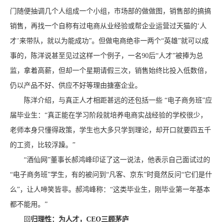
门随便抽调几个人组成一个小组，市场部的做做图，销售部的搞搞
销售，再找一个自称有过电商从业经验或帮企业运营过天猫的‘人
才’来带队，就以为能成功”。但做电商绝非一两个“英雄”就可以成
事的，陈洋说甚至见过这样一个例子，一名90后“人才”被捧为总
监，拿着高薪，但却一个星期请假三次，销售始终比投入低数倍，
仍以产品不好、供应不好等理由搪塞企业。
陈洋介绍，与真正人才相距甚远的还包括一些 “电子商务班”应
届毕业生：“真正能在学习阶段就培养电商实战经验的学校很少，
老师本身只懂得政策，学生也大多只学到理论，却开口就要四五千
的工资，比较浮躁。”
“酒仙网”董事长郝鸿峰印证了这一说法，他表示自己面试过的
“电子商务班”学生，有的被问到“凡客、京东”时竟然反问“它们是什
么”，让人啼笑皆非。郝鸿峰称：“这类毕业生，刚毕业第一年基本
都不能用。”
回
归理性：为人才，CEO三顾茅庐