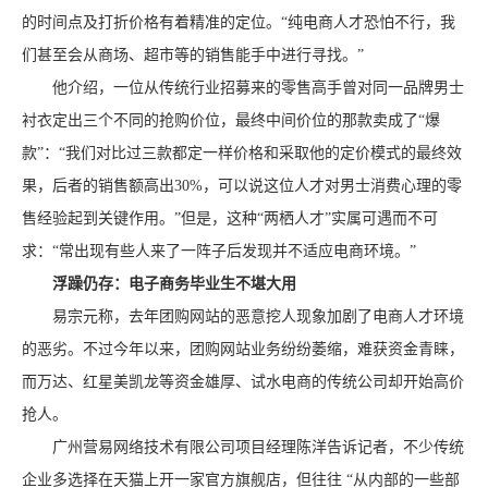
的时间点及打折价格有着精准的定位。“纯电商人才恐怕不行，我
们甚至会从商场、超市等的销售能手中进行寻找。”
他介绍，一位从传统行业招募来的零售高手曾对同一品牌男士
衬衣定出三个不同的抢购价位，最终中间价位的那款卖成了“爆
款”：“我们对比过三款都定一样价格和采取他的定价模式的最终效
果，后者的销售额高出30%，可以说这位人才对男士消费心理的零
售经验起到关键作用。”但是，这种“两栖人才”实属可遇而不可
求：“常出现有些人来了一阵子后发现并不适应电商环境。”
浮躁仍存：电子商务毕业生不堪大用
易宗元称，去年团购网站的恶意挖人现象加剧了电商人才环境
的恶劣。不过今年以来，团购网站业务纷纷萎缩，难获资金青睐，
而万达、红星美凯龙等资金雄厚、试水电商的传统公司却开始高价
抢人。
广州营易网络技术有限公司项目经理陈洋告诉记者，不少传统
企业多选择在天猫上开一家官方旗舰店，但往往 “从内部的一些部