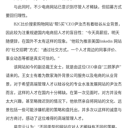
与此同时，不少电商网站已意识到尽管人才稀缺，但招募方式
要回归理性。
B2C比价搜索购物网站“帮5买”CEO尹汝杰有着硅谷从业背景，
因此较为注重规避国内电商招人才的盲目性：“今天高薪招，明天
随便辞，在国外不太有这样的现象。”他较为推崇美国linkedin 网站
的“社交招聘”方式：“通过社交方式，一个人才周边的同事评价、
事业动态等都是真实可信的。”
该网站如今的副总裁王女士，就是由这位CEO亲自“三顾茅庐”
请来的。王女士有着为数家海外背景公司服务以及电商的从业背
景，对于希望高端管理人才以硅谷化的专业水准发展网站的尹汝杰
而言，这样的人才在国内十分稀缺。在第一次见面时，对方并没有
太大兴趣，甚至略微迟到的情况下，他依然亲自将网站的文化、远
景包括一些可能涉嫌机密的策略和盘托出，并多次以这样的诚意与
对方商讨，感动了这位难得的高端管理人才。
易宗元认为：“不同类型的网站应对人才稀缺有不同的策略，