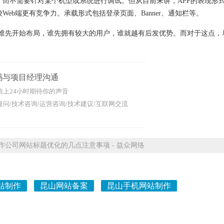
性，而不需要针对某个机型或系统进行调试。但从目前来讲，APP的表现形
eb端更有竞争力。承载形式包括登录页面、Banner、通知栏等。
谁先开始布局，谁先拥有较大的用户，谁就越有后发优势。而对于这点，
码与项目经理沟通
信上24小时期待你的声音
问/技术咨询/运营咨询/技术建议/互联网交流
公司网站标题优化的几点注意事项 - 益众网络
站制作
昆山网站备案
昆山手机网站制作