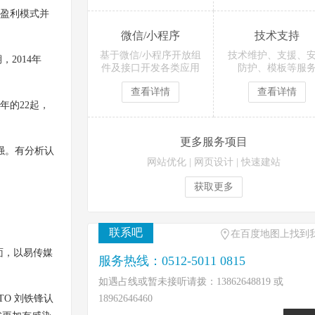
盈利模式并
微信/小程序
技术支持
基于微信/小程序开放组
技术维护、支援、
2014年
件及接口开发各类应用
防护、模板等服
查看详情
查看详情
年的22起，
更多服务项目
强。有分析认
网站优化
|
网页设计
|
快速建站
获取更多
联系吧
在百度地图上找到
面，以易传媒
服务热线：0512-5011 0815
如遇占线或暂未接听请拨：13862648819 或
O 刘铁锋认
18962646460