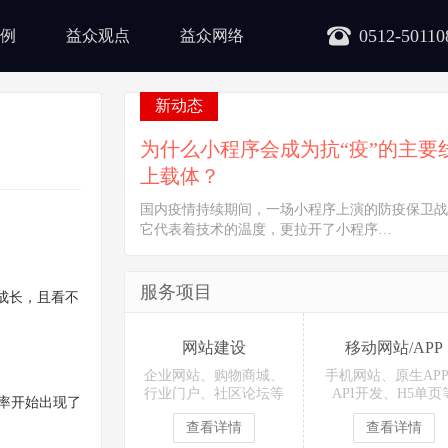
0512-50110
例
益众观点
益众网络
新动态
为什么小程序会成为抗“疫”的主要
上载体？
国内疫情持续期间，一场小程序上演的防疫保卫战
它代表着技术的温度，更拉开了小程序…
服务项目
成长，且看不
网站建设
移动网站/APP
企业网站、购物商城、
手机网站、原生AP
行业门户、社区论坛等
API开发、H5单页
率开始出现了
查看详情
查看详情