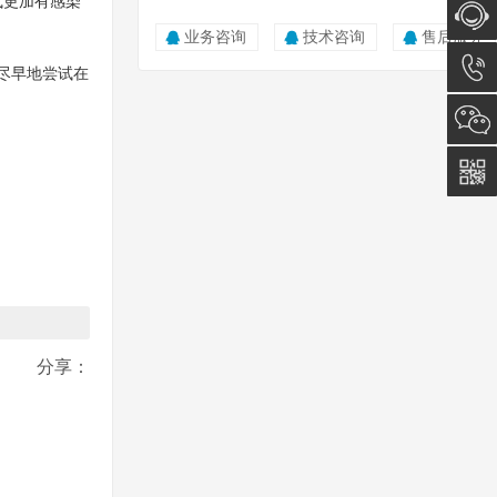
式更加有感染
业务咨询
技术咨询
售后服务
在线咨
尽早地尝试在
询
0512-
5011
0815
分享：