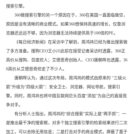
搜索引擎。
360做搜索引擎的另一个原因在于，360在美国一直面临做空，
原因是没有清晰的商业模式。如果360想保持高速的增长，仅靠浏
览器还远远不够，因为浏览器无法持续提供高于100倍的PE。
《每日经济新闻》在采访中了解到，周鸿祎已经为推出搜索做
了多方准备。搜狗CEO王小川此前在接受记者采访时透露，360正
高价从搜狗、百度挖人；艾德思奇创始人、CEO唐朝晖也透露，36
0高价从艾德思奇挖走了不少人。
唐朝晖认为，通过这次布局，周鸿祎的模式由原来的 “三级火
箭”升级为“四级火箭”：安全卫士、浏览器、网址导航，搜索引
擎。同时，周鸿祎也将中国互联网巨头百度“添加”为自己的直接竞
争对手。
有分析人士指出，周鸿祎的“综合搜索”实际上是“两手抓”：一
是推出最干净的搜索框，对多个独立搜索引擎的检索结果进行二次
加工，可以去除无用信息；二是打击对手的商业模式，屏蔽了基于