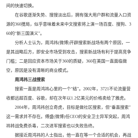
间的快速切换。
在谷歌逐渐失势、搜搜淡出后，拥有强大用户群和流量入口资
源的360搅局，似乎意味着未来中文搜索将上演一场百度、搜狗、3
60的“新三国演义”。
分析人士认为，周鸿祎(微博)开辟搜索新战场有两个原因，一
是其战略后方，即安全市场受到攻击，搜索新战场有利于提高竞争
门槛；二是回应资本市场关于360的质疑，360在美国一直面临做
空，原因是没有清晰的商业模式。
周鸿祎三战搜索
搜索一直是周鸿祎心里的一个“结”。2002年，3721不论流量营
收都远超百度、谷歌，却在次年以1.2亿美元的价格卖给了雅虎。
2004年，周鸿祎创立奇虎，目标是做社区搜索，但“垂直搜索”
这一需求并不存在。傅盛(微博)任CEO的安全卫士异军突起，周鸿
祎转战免费杀毒，二次进军搜索也以失败告终。
据接近周鸿祎的人士指出，他一直在等一个合适的机会，再战