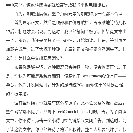
unch来说，这家科技博客就经常导致我的平板电脑抓狂。
首先，加载速度慢。整个页面元素的加载顺序一点都不合理
——首先显示正文，然后是顶部和右侧导航栏，再艰难地等待几秒
钟后，标题才会出现。到这时，我已经郁闷至极了。但毕竟文章出
来了，所以，我还是平复了一下心情，开始阅读。但是，等到页面
加载完成后，过了大概半秒钟，文章的正文和标题突然消失了。什
么？！为什么会先出现再消失？
如果你足够幸运，这种情况只会持续一秒，便会恢复正常。于
是，你认为可能是系统有漏洞，便原谅了TechCrunch的设计师——
毕竟，他们开发网站时，针对的是传统PC，而你使用的却是古怪
的平板电脑。
但有些时候，你就没有这么幸运了。文本会反复闪烁，然后，
整个网站都不见了，只剩下TechCrunch iPad应用的广告。为了阅读
文章，你不得不点击一个小得可怜的链接来关闭广告。到这时，为
了读这篇文章，你已经等待了将近10秒钟，整个人都要气炸了，恨