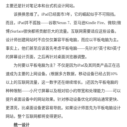
主要还是针对笔记本和台式机设计网站。
该换换思维了。iPad已经面市3年，它的崛起似乎不可阻挡。
而且，iPad并不孤独——谷歌Nexus 7、亚马逊Kindle Fire、微软(微
博)Surface很快都将贡献巨大的流量。互联网需要适应这些设备。
设计师创建网站时不应仅仅兼容平板电脑，而应以平板电脑为主。
事实上，他们甚至应该首先考虑平板电脑——先针对7英寸和9英寸
的屏幕设计页面，之后再针对桌面浏览器调整。
为何要以平板电脑为主？不仅是因为iPad及其同类产品正在迅
速成为主要的上网设备。(根据多方数据，移动设备已经占到10%
以上的互联网流量，这一数字还在继续增长。)还因为平板电脑的
种种限制——小尺寸屏幕以及相对较小的带宽和处理能力——可以
提升桌面设备中的网站效果。针对移动设备优化的网站通常更快、
更漂亮，比桌面设备更容易导航。如果设计师首先为平板电脑设计
网站，整个互联网都将变得更好。
统一设计