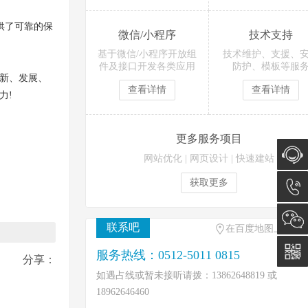
供了可靠的保
微信/小程序
技术支持
基于微信/小程序开放组
技术维护、支援、
件及接口开发各类应用
防护、模板等服
新、发展、
查看详情
查看详情
力!
更多服务项目
网站优化
|
网页设计
|
快速建站
获取更多
在线咨
询
0512-
联系吧
在百度地图上找到
5011
服务热线：0512-5011 0815
分享：
如遇占线或暂未接听请拨：13862648819 或
0815
18962646460