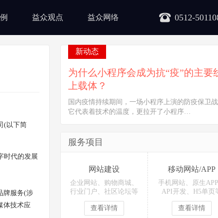
0512-50110
例
益众观点
益众网络
新动态
为什么小程序会成为抗“疫”的主要
上载体？
国内疫情持续期间，一场小程序上演的防疫保卫战
它代表着技术的温度，更拉开了小程序…
司(以下简
服务项目
字时代的发展
网站建设
移动网站/APP
企业网站、购物商城、
手机网站、原生AP
行业门户、社区论坛等
API开发、H5单页
牌服务(涉
媒体技术应
查看详情
查看详情