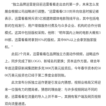
“独立品牌运营是目前迅雷看看走出去的第一步，未来怎么发
展会根据公司战略进行调整。”迅雷看看CEO刘丰向信息时报记者
表示，迅雷看看将斥资5亿搭建跨媒体电影院线平台，其中包括电
影的在线发行、用户增值服务付费及与众多企业、机构的合作分销
模式。这其中包括版权采购，他称：“明年国内上映的电影大概有3
89部，迅雷看看将拿到95%的版权，其中80%以上会拿到独家版
权。”
此前2个月来，迅雷看看在品牌独立方面动作频频，战略运作
上，同步完成了新LOGO、新域名的更换；资本运作方面，继去年
年底迅雷获新闻集团默多克3000万美元投资后，今年春华资本的50
00万美元投资也已经于第二季度全部到账。
此次宣布分拆独立运作更是引发业内猜想，视频业格局又将迎
来一位强有力的搅局者，猜想的理由是：与许多视频网站不同的
是，迅雷看看在流量的导入上并不单一，其拥有客户端及网页视频
双向流量通道。