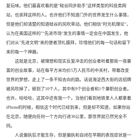
复玩味。他们最喜欢看的是“硅谷同步助手”这样类型的科技类网
站，也崇拜这样的人。也许他们不知道门外的世界发生什么事情，
但是他们却清楚的知道硅谷的风吹草动。他们相信“时光机理论“，
认为在美国这样的”“先进市场“发生的事情一定会在中国发生，他
们对从”先进文明“来的使者顶礼膜拜，珍惜他们的每一句话和留下
来的每一个神器。
这就是北京，被理想和现实反复冲击的创业者听着那些一夜暴
富的创业故事，站在每平方米均价5万人民币的中关村，带着改变
世界的梦想，走上了一条不知去向的路。话说海淀西大街的店招牌
被风吹掉了，砸到了10个人，其中有9个创业者和1个兼职创业者。
也许，哈哈哈，这其中还有我一个。当他们看到地铁里人人都拿着
iPhone的时候，相信这个时代已经到来，但是却不知道，如果你站
在北京，随便向任何一个方向行进30公里，那世界就已然完全不
同。
人说偏执狂才能生存，但是偏执和自闭在早期的表现症状是一