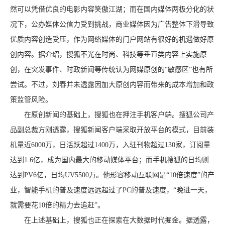
然可以凭借优良的电影内容笑傲江湖；而在国内媒体两极分化的状
况下，公办媒体公信力受到挑战，商业媒体因为广告整体下滑导致
优质内容创造受压，作为网络媒体的门户网站有很好的机遇做好原
创内容。据介绍，搜狐不光在时尚、科技等垂直类内容上实施原
创，在突发事件、时政新闻等传统认为网媒原创的“敏感区”也有所
尝试。不过，刘春并未透露因加大原创内容而带来的成本增加和政
策监管风险。
在原创新闻的基础上，搜狐也在押注手机客户端。搜狐公司产
品副总裁方刚透露，搜狐新闻客户端采取开放平台的模式，目前装
机量近6000万，日活跃超过1400万，入驻刊物超过130家，订阅量
达到1.6亿，成为国内最大的移动媒体平台；而手机搜狐的日均则
达到PV6亿，日均UV5500万。他形容移动互联网是“10倍速度”的产
业，智能手机的普及速度远远超过了PC的普及速度，“晚进一天，
就需要花10倍的精力去追赶”。
在上述基础上，搜狐也正在探索在大数据时代掘金。据透露，