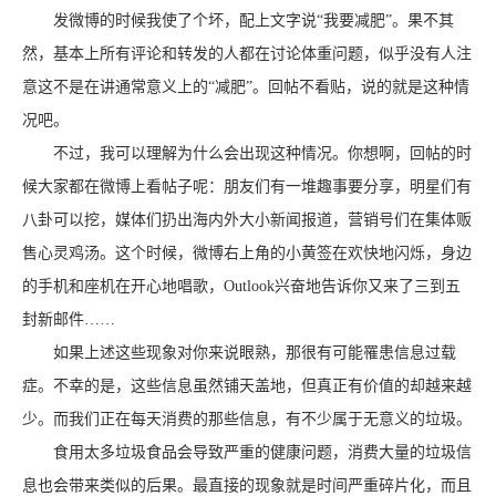
发微博的时候我使了个坏，配上文字说“我要减肥”。果不其
然，基本上所有评论和转发的人都在讨论体重问题，似乎没有人注
意这不是在讲通常意义上的“减肥”。回帖不看贴，说的就是这种情
况吧。
不过，我可以理解为什么会出现这种情况。你想啊，回帖的时
候大家都在微博上看帖子呢：朋友们有一堆趣事要分享，明星们有
八卦可以挖，媒体们扔出海内外大小新闻报道，营销号们在集体贩
售心灵鸡汤。这个时候，微博右上角的小黄签在欢快地闪烁，身边
的手机和座机在开心地唱歌，Outlook兴奋地告诉你又来了三到五
封新邮件……
如果上述这些现象对你来说眼熟，那很有可能罹患信息过载
症。不幸的是，这些信息虽然铺天盖地，但真正有价值的却越来越
少。而我们正在每天消费的那些信息，有不少属于无意义的垃圾。
食用太多垃圾食品会导致严重的健康问题，消费大量的垃圾信
息也会带来类似的后果。最直接的现象就是时间严重碎片化，而且