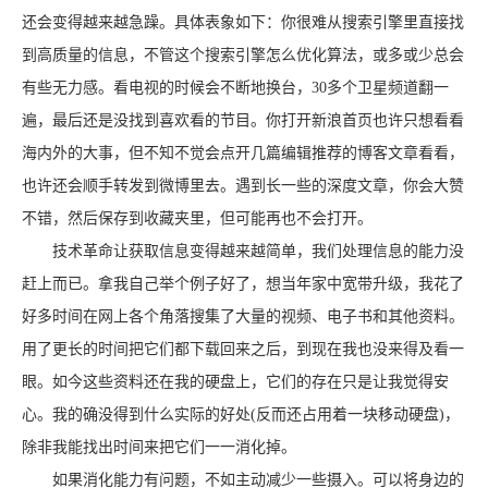
还会变得越来越急躁。具体表象如下：你很难从搜索引擎里直接找
到高质量的信息，不管这个搜索引擎怎么优化算法，或多或少总会
有些无力感。看电视的时候会不断地换台，30多个卫星频道翻一
遍，最后还是没找到喜欢看的节目。你打开新浪首页也许只想看看
海内外的大事，但不知不觉会点开几篇编辑推荐的博客文章看看，
也许还会顺手转发到微博里去。遇到长一些的深度文章，你会大赞
不错，然后保存到收藏夹里，但可能再也不会打开。
技术革命让获取信息变得越来越简单，我们处理信息的能力没
赶上而已。拿我自己举个例子好了，想当年家中宽带升级，我花了
好多时间在网上各个角落搜集了大量的视频、电子书和其他资料。
用了更长的时间把它们都下载回来之后，到现在我也没来得及看一
眼。如今这些资料还在我的硬盘上，它们的存在只是让我觉得安
心。我的确没得到什么实际的好处(反而还占用着一块移动硬盘)，
除非我能找出时间来把它们一一消化掉。
如果消化能力有问题，不如主动减少一些摄入。可以将身边的