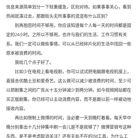
信息来源简单划分一下轻重缓急，区别对待。如果事事关心，看到
热闹就凑过去，那跟街头无所事事的混混有什么区别？
别再抱怨时间不够用，你应该知道每个人每一天的时间都是固
定的24小时。之所以不够用，也许与我们的生活、工作习惯有关
系。我们一定可以做些事情，可以从已经碎片化的生活中找回一些
原本被浪费的时间。
我给几个点子好了。
比如少在电视上看电视剧，你可以试试把电脑跟电视机接上，
直接去优酷土豆和爱奇艺。这么做可以减少被浪费的时间，至少可
以把剧集之间的广告从十五分钟减少到两分钟。如今视频网站都在
买正版剧集，你已经可以主动消费内容，而不是跟以前一样被动地
接收内容。
再比如限制上微博的时间，没必要一天到晚盯着看。每天早中
晚分别拿出十几分钟集中刷一会儿是不是就够了？微博营销号这种
东西，是不是考虑取消关注？还有无处不在的IM工具，为什么工