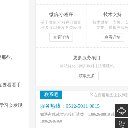
微信/小程序
技术支持
基于微信/小程序开放组
技术维护、支援、
件及接口开发各类应用
防护、模板等服
查看详情
查看详情
要那些。
更多服务项目
网站优化
|
网页设计
|
快速建站
获取更多
定要看看手
联系吧
在百度地图上找到
入学习会发现
服务热线：0512-5011 0815
如遇占线或暂未接听请拨：13862648819 或
18962646460
在线咨