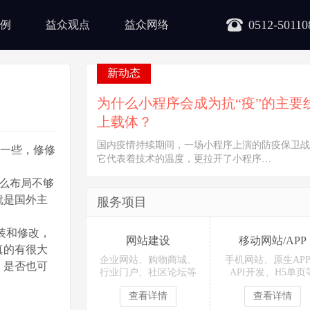
0512-50110
例
益众观点
益众网络
新动态
为什么小程序会成为抗“疫”的主要
上载体？
国内疫情持续期间，一场小程序上演的防疫保卫战
色一些，修修
它代表着技术的温度，更拉开了小程序…
要么布局不够
就是国外主
服务项目
装和修改，
网站建设
移动网站/APP
真的有很大
企业网站、购物商城、
手机网站、原生AP
，是否也可
行业门户、社区论坛等
API开发、H5单页
查看详情
查看详情