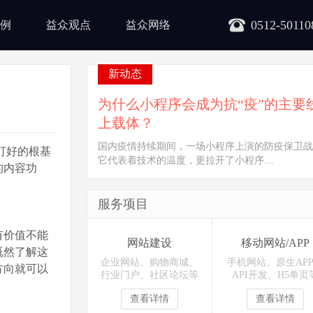
0512-50110
例
益众观点
益众网络
新动态
为什么小程序会成为抗“疫”的主要
上载体？
国内疫情持续期间，一场小程序上演的防疫保卫战
打好的根基
它代表着技术的温度，更拉开了小程序…
的内容功
服务项目
有价值不能
网站建设
移动网站/APP
既然了解这
企业网站、购物商城、
手机网站、原生AP
方向就可以
行业门户、社区论坛等
API开发、H5单页
查看详情
查看详情