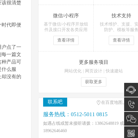
应该很清楚
微信/小程序
技术支持
基于微信/小程序开放组
技术维护、支援、
个时代即便
件及接口开发各类应用
防护、模板等服
查看详情
查看详情
用户点了一
到每一篇文
这种产品可
更多服务项目
是什么服
网站优化
|
网页设计
|
快速建站
上却没有的
获取更多
联系吧
在百度地图上找到
在线咨
服务热线：0512-5011 0815
询
0512-
如遇占线或暂未接听请拨：13862648819 或
18962646460
5011