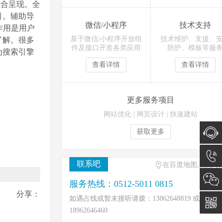
合呈现。全
引。辅助导
微信/小程序
技术支持
作用是用户
基于微信/小程序开放组
技术维护、支援、
了解。很多
件及接口开发各类应用
防护、模板等服
为搜索引擎
查看详情
查看详情
更多服务项目
网站优化
|
网页设计
|
快速建站
获取更多
在线咨
联系吧
在百度地图上找到
询
0512-
服务热线：0512-5011 0815
分享：
如遇占线或暂未接听请拨：13862648819 或
5011
18962646460