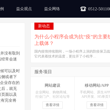
0512-50110
例
益众观点
益众网络
新动态
为什么小程序会成为抗“疫”的主要
上载体？
国内疫情持续期间，一场小程序上演的防疫保卫战
并没有取到
它代表着技术的温度，更拉开了小程序…
后经常会迷
候可以及时
服务项目
右侧或者下
多企业存在的
网站建设
移动网站/APP
之后，就无
企业网站、购物商城、
手机网站、原生AP
目页面以及
行业门户、社区论坛等
API开发、H5单页
没有完全将
查看详情
查看详情