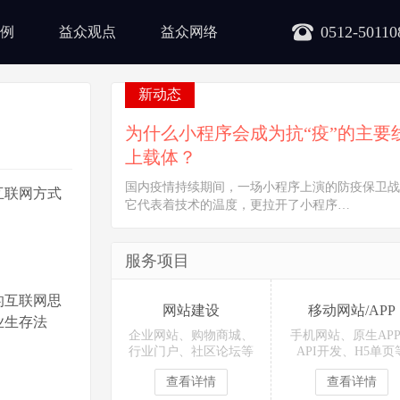
0512-50110
例
益众观点
益众网络
新动态
为什么小程序会成为抗“疫”的主要
上载体？
国内疫情持续期间，一场小程序上演的防疫保卫战
互联网方式
它代表着技术的温度，更拉开了小程序…
服务项目
的互联网思
网站建设
移动网站/APP
业生存法
企业网站、购物商城、
手机网站、原生AP
行业门户、社区论坛等
API开发、H5单页
查看详情
查看详情