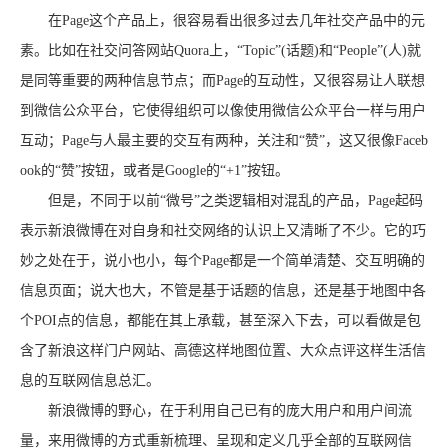
在Page这个产品上，很容易看出很多过去几年社交产品中的元
素。比如在社交问答网站Quora上，“Topic”(话题)和“People”(人)就
是同等重要的两种信息节点；而Page的互动性，又很容易让人联想
到微信公众平台，它使得组织可以像使用微信公众平台一样与用户
互动；Page与人最主要的交互有两种，关注和“赞”，这又很像Faceb
ook的“赞”按钮，或者是Google的“+1”按钮。
但是，不同于以前“微号”之类逻辑相对混乱的产品，Page起码
表示新浪微博在对自身和社交网络的认识上又清晰了不少。它的巧
妙之处在于，说小也小，每个Page都是一个简单清楚、交互明确的
信息页面；说大也大，不管是基于话题的信息，还是基于地图中各
个POI点的信息，都能在其上承载，甚至深入下去，可以看做是包
含了新浪这样门户网站、高德这样地图位置、大众点评这样生活信
息的互联网信息总汇。
新浪微博的野心，在于利用自己已有的庞大用户和用户间流
量，来用微博的方式重新梳理、呈现和定义几乎全部的互联网信