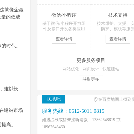
，这就像企赢
微信/小程序
技术支持
大量的低成
基于微信/小程序开放组
技术维护、支援、
件及接口开发各类应用
防护、模板等服
查看详情
查看详情
牌的时代。
更多服务项目
网站优化
|
网页设计
|
快速建站
获取更多
，难以长
联系吧
在百度地图上找到
在建站市场
服务热线：0512-5011 0815
如遇占线或暂未接听请拨：13862648819 或
同提高。
18962646460