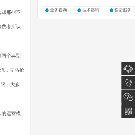
业务咨询
技术咨询
售后服务
抛却那些不
消费者所认
将两个典型
潮流，立马抢
在线咨
有限，大多
询
0512-
5011
己的运营模
0815