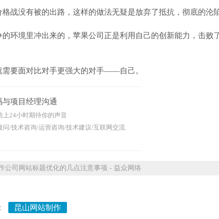
价格战没有被的出路，这样的做法无疑是放弃了抵抗，彻底的沦
争的环境里冲出来的，苹果公司正是利用自己的创新能力，击败
就需要面对比对手更强大的对手——自己。
码与项目经理沟通
信上24小时期待你的声音
问/技术咨询/运营咨询/技术建议/互联网交流
公司网站标题优化的几点注意事项 - 益众网络
：
昆山网站制作