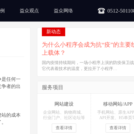
0512-50110
例
益众观点
益众网络
新动态
为什么小程序会成为抗“疫”的主要
上载体？
国内疫情持续期间，一场小程序上演的防疫保卫战
它代表着技术的温度，更拉开了小程序…
争是任何一
竞争者的出
服务项目
网站建设
移动网站/APP
企业网站、购物商城、
手机网站、原生AP
建站的成本
行业门户、社区论坛等
API开发、H5单页
了。
查看详情
查看详情