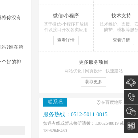
微信/小程序
技术支持
望将你没有
基于微信/小程序开放组
技术维护、支援、
件及接口开发各类应用
防护、模板等服
查看详情
查看详情
站?谁在第
一个好的排
更多服务项目
网站优化
|
网页设计
|
快速建站
获取更多
在线咨
联系吧
在百度地图上找到
询
0512-
服务热线：0512-5011 0815
如遇占线或暂未接听请拨：13862648819 或
5011
18962646460