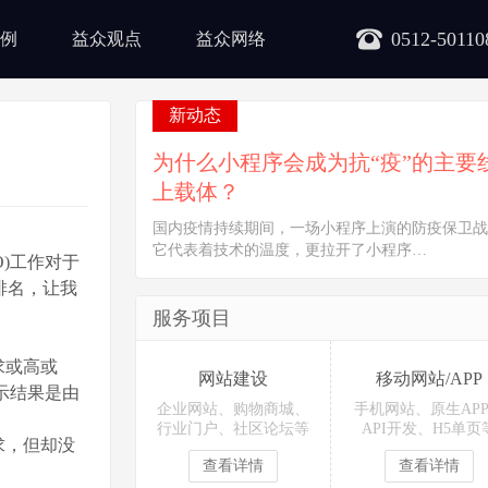
0512-50110
例
益众观点
益众网络
新动态
为什么小程序会成为抗“疫”的主要
上载体？
国内疫情持续期间，一场小程序上演的防疫保卫战
它代表着技术的温度，更拉开了小程序…
)工作对于
排名，让我
服务项目
求或高或
网站建设
移动网站/APP
示结果是由
企业网站、购物商城、
手机网站、原生AP
行业门户、社区论坛等
API开发、H5单页
求，但却没
查看详情
查看详情