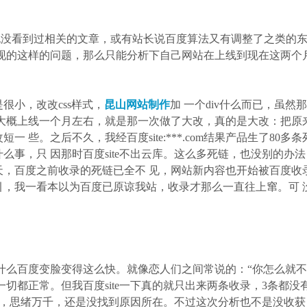
没看到过相关的文章，或有站长说百度算法又有调整了之类的东
现的这样的问题，那么只能分析下自己网站在上线到现在这两个
小，改改css样式，
昆山网站制作
加 一个div什么而已，虽然
大概上线一个月左右，就是那一次做了大改，真的是大改：把原
些。之后不久，我经百度site:***.com结果产品生了80多
事，只 因那时百度site不出云库。这么多死链，也没别的办
，百度之前收录的死链已全不 见，网站新内容也开始被百度收
，我一看本以为百度已原谅我站，收录才那么一直往上窜。可 
么百度变脸变得这么快。就像恋人们之间常说的：“你怎么就不
切都正常。但我百度site一下真的就只出来两条收录，3条都没
想去，思绪万千，还是没找到原因所在。不过这次分析也不是没收