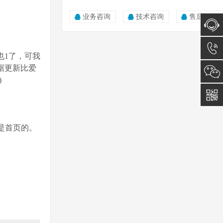
业务咨询
技术咨询
售后服务
在线咨
也1了，可我
据更新比爱
询
0512-
)
5011
0815
是首页的。