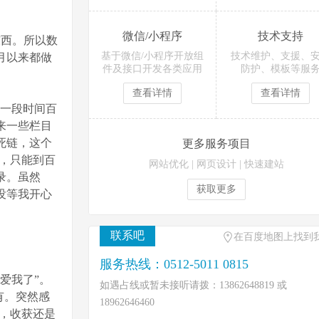
微信/小程序
技术支持
西。所以数
基于微信/小程序开放组
技术维护、支援、
月以来都做
件及接口开发各类应用
防护、模板等服
查看详情
查看详情
那一段时间百
来一些栏目
条死链，这个
更多服务项目
法，只能到百
网站优化
|
网页设计
|
快速建站
录。虽然
获取更多
没等我开心
联系吧
在百度地图上找到
服务热线：0512-5011 0815
爱我了”。
如遇占线或暂未接听请拨：13862648819 或
有。突然感
18962646460
获，收获还是