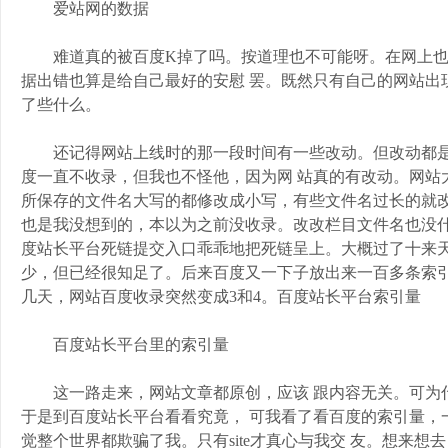
爱站网的数据
难道真的被百度K掉了吗。按道理也不可能呀。在网上也
据出错也算是给自己最好的安慰 罢。既然只有自己的网站出
了些什么。
还记得网站上线时的那一段时间有一些改动。但改动都是很
度一直不收录，但我也不怪他，因为网 站真的有改动。网站
所保存的文件名大写的都修改成小写，有些文件名过长的就改短一 
也是我没想到的，本以为之前没收录。改改栏目文件名也没什么
度站长平台死链提交入口乖乖地把死链呈上。大概过了十来天
少，但已经很知足了。后来百度又一下子放出来一百多条索引
几天，网站百度收录突然变成3和4。百度站长平台索引量
百度站长平台里的索引量
这一路走来，网站文章都原创，应该 跟内容无关。可为什
于是到百度站长平台看看究竟， 可我看了看百度的索引量，一
觉整个世界都欺骗了我。只有site才真心与我交 友。想来