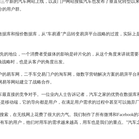
V讯网三个新的汽车网站上线，以及门户网站搜狐汽车也发布了垂直化转型以
分的用户群。
库和报价数据库，从“车易通”产品转变易湃平台战略的过渡，实际上
先的地位，一个消费者受媒体的影响是碎片化的，从这个角度来讲就需要
开放战略时，也是从客户的角度出发。
户的易车网，二手车交易门户的淘车网，做数字营销解决方案的易湃平台
网易等网站建立了战略合作。
车最直接的竞争对手。一位业内人士告诉记者，汽车之家的优势在数据库
还是移动端，它的导向都是用户，在满足用户需求的过程中甚至可以抛弃厂
，在无线网上花费了很大的力气。我们制作了所有微博和Facebook
有车的用户，他们对用车的需求越来越高，用车也是我们的重点。”汽车之