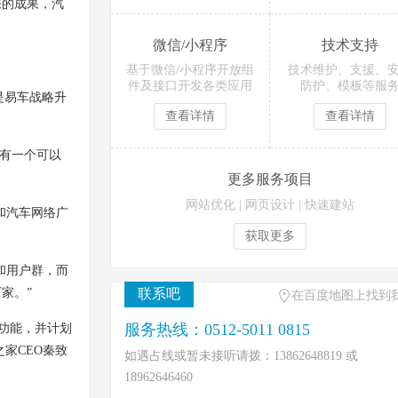
来的成果，汽
微信/小程序
技术支持
基于微信/小程序开放组
技术维护、支援、
件及接口开发各类应用
防护、模板等服
是易车战略升
查看详情
查看详情
有一个可以
更多服务项目
网站优化
|
网页设计
|
快速建站
和汽车网络广
获取更多
和用户群，而
家。”
联系吧
在百度地图上找到
服务热线：0512-5011 0815
的功能，并计划
家CEO秦致
如遇占线或暂未接听请拨：13862648819 或
18962646460