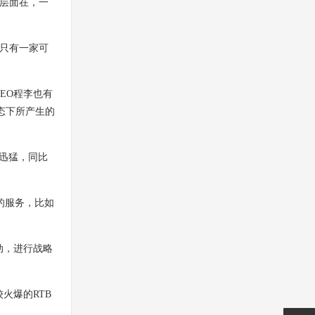
层面在，一
只有一家可
EO程李也有
态下所产生的
迅猛，同比
的服务，比如
动，进行战略
火爆的RTB