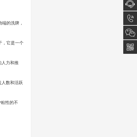
在线咨
动端的洗牌，
询
0512-
于，它是一个
5011
0815
的人力和推
盖人数和活跃
户粘性的不