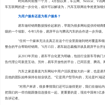
时间再向前推一个月， 4月份以来，车云网、Nextcar、
车互联网的进一步分化，或许可以解读为，汽车互联网在争抢更加细
为用户服务还是为客户服务？
易车做经销商数据报价起家的，早期为很多网站提供经销商数据
级的一个缩影。今年5月份，易湃平台与腾讯汽车的合作进一步升级。
“任何一个媒体无法去真正在这个行业里面做到绝对覆盖和领
整合的平台帮助经销商。”6月15日，易车副总裁槐洋谈及易湃平台
从2013年开始，易车平台化更为明确，包括行业新车导购门
告代理公司新意互动。另外，易车开放性的平台，已同百度、腾讯、
汽车之家是垂直汽车网站中用户活跃度
较
大的一家，也是易
且他的团队始终保持在创业状态。“它是用户型导向的，无论是PC端
“对用户来讲，很多事情我们还可以做得更好，我们在做站内搜索
把我们的一些功能跟微信连接在一起。更重要的是，现在中国有1亿多
告诉记者。