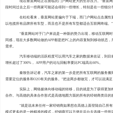
现在垂直网站正在面临比门户网站更大的生存压力。“垂直网
段时间过去之后一些商家可能还会得到一些增长，特别是在一些细分
在杜松看来，垂直网站更偏向于下端，而门户网站点击属性更
以包揽所有品牌所有车型，而且也不是所有车型都适合互联网终端。”
“垂直网站对于门户来说是一种新的势力出现，移动互联网时代
同感，现在大多数网站做的APP都是把PC上的内容复制到移动状态
需求。
汽车移动端的活跃程度可以用汽车之家的数据来佐证，到目前为
增长超过了300%， APP用户的论坛回帖率要比PC端高出60%。
秦致告诉记者，汽车之家的第一步是把所有互联网的服务搬到
需要定位的服务和O2O有关的服务。“把这两步都做完，才可以说满
实际上，网络媒体向移动端的转移，目的就是为了获得更加精准
合作。与高德的具体合作形式是高德地图方面的所有的经销商类目的
“就是说未来任何一家经销商如果想在高德上面登陆自己所有的
模式更多的是一种精准的模式，经销商可以方便在后台去选择一些所