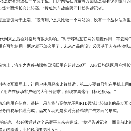
站是所有鸡蛋在一个篮子里。门户网站在流量等方面还是会有保护缓冲的
市场方面增长会比较高。”搜狐汽车战略顾问杜松告诉记者。
重更偏向于上端。“没有用户是只比较一个网站的，没有一个丛林法则里
到来之后会对格局有很大影响。”对于移动互联网的颠覆作用，车云网C
，用户可能使用一两次就不怎么用了，未来产品的设计必须基于人在移动状
止，汽车之家移动端每日活跃用户超过260万，APP日均活跃用户增长
移动互联网上，让用户使用起来比较舒适，第二步要做只能在手机上用
足了用户在移动客户端的大部分需求，但现在离这个目标还很远。”
的用户信息。很快，易车将与高德地图和RTB领域比较知名的品友互
服务由易车代理完成，品友互动则是实时竞价精准广告方面的形式。
信息，都必须通过这个易湃平台来去完成。”槐洋告诉记者，而目前比较
谓人的脸谱，比如说我要男性女性。