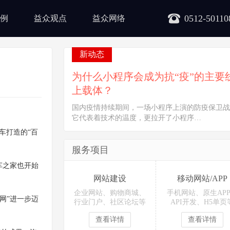
0512-50110
例
益众观点
益众网络
新动态
为什么小程序会成为抗“疫”的主要
上载体？
国内疫情持续期间，一场小程序上演的防疫保卫战
它代表着技术的温度，更拉开了小程序…
车打造的“百
服务项目
车之家也开始
网站建设
移动网站/APP
企业网站、购物商城、
手机网站、原生AP
网”进一步迈
行业门户、社区论坛等
API开发、H5单页
查看详情
查看详情