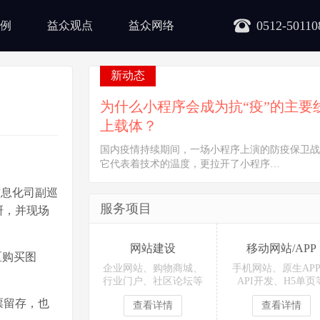
0512-50110
例
益众观点
益众网络
新动态
为什么小程序会成为抗“疫”的主要
上载体？
国内疫情持续期间，一场小程序上演的防疫保卫战
它代表着技术的温度，更拉开了小程序…
信息化司副巡
服务项目
研，并现场
网站建设
移动网站/APP
区购买图
企业网站、购物商城、
手机网站、原生AP
行业门户、社区论坛等
API开发、H5单页
票留存，也
查看详情
查看详情