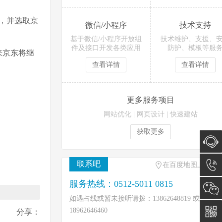
，并选取京
微信/小程序
技术支持
基于微信/小程序开放组
技术维护、支援、
件及接口开发各类应用
防护、模板等服
来京东将继
查看详情
查看详情
更多服务项目
网站优化
|
网页设计
|
快速建站
获取更多
联系吧
在线咨
在百度地图上找到
服务热线：0512-5011 0815
询
0512-
如遇占线或暂未接听请拨：13862648819 或
5011
18962646460
分享：