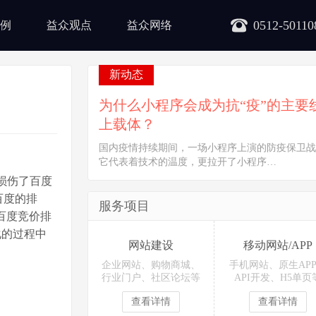
0512-50110
例
益众观点
益众网络
新动态
为什么小程序会成为抗“疫”的主要
上载体？
国内疫情持续期间，一场小程序上演的防疫保卫战
它代表着技术的温度，更拉开了小程序…
损伤了百度
百度的排
服务项目
百度竞价排
化的过程中
网站建设
移动网站/APP
企业网站、购物商城、
手机网站、原生AP
行业门户、社区论坛等
API开发、H5单页
查看详情
查看详情