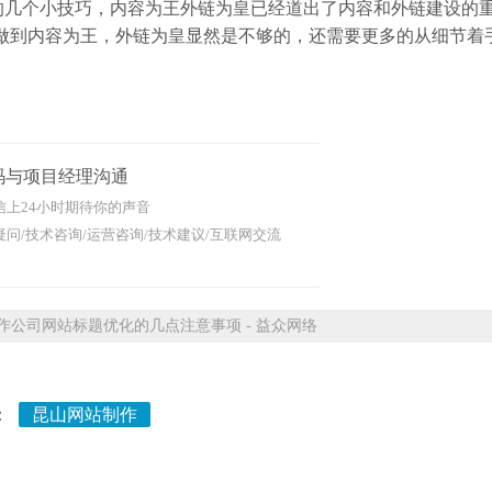
的几个小技巧，内容为王外链为皇已经道出了内容和外链建设的
仅仅做到内容为王，外链为皇显然是不够的，还需要更多的从细节着
码与项目经理沟通
信上24小时期待你的声音
问/技术咨询/运营咨询/技术建议/互联网交流
公司网站标题优化的几点注意事项 - 益众网络
：
昆山网站制作