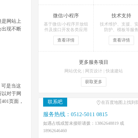
微信/小程序
技术支持
但是网站上
基于微信/小程序开放组
技术维护、支援、
会出现不断
件及接口开发各类应用
防护、模板等服
查看详情
查看详情
更多服务项目
网站优化
|
网页设计
|
快速建站
获取更多
，可是当这
所以对于网
01页面，
联系吧
在百度地图上找到
服务热线：0512-5011 0815
如遇占线或暂未接听请拨：13862648819 或
18962646460