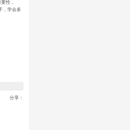
重要性，
手，学会多
分享：