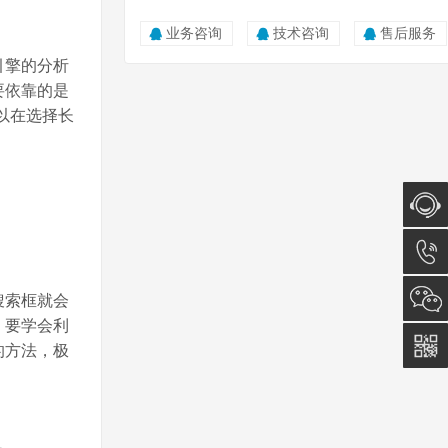
业务咨询
技术咨询
售后服务
引擎的分析
要依靠的是
以在选择长
在线咨
询
0512-
搜索框就会
，要学会利
5011
的方法，极
0815