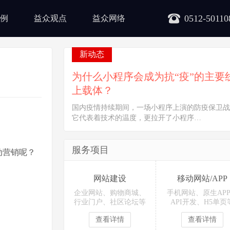
0512-50110
例
益众观点
益众网络
新动态
为什么小程序会成为抗“疫”的主要
上载体？
国内疫情持续期间，一场小程序上演的防疫保卫战
它代表着技术的温度，更拉开了小程序…
服务项目
动营销呢？
网站建设
移动网站/APP
企业网站、购物商城、
手机网站、原生AP
行业门户、社区论坛等
API开发、H5单页
查看详情
查看详情