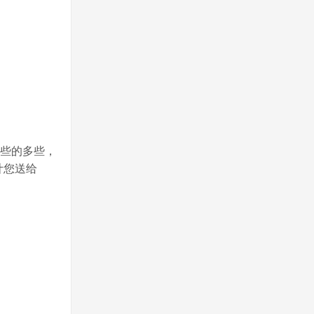
一些的多些，
计您送给