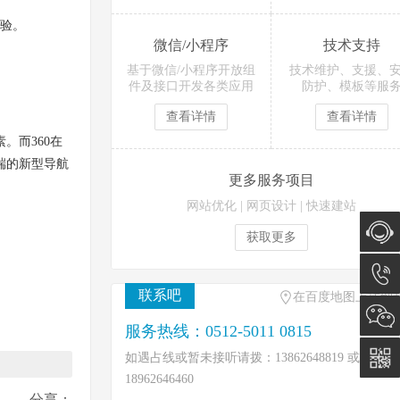
验。
微信/小程序
技术支持
基于微信/小程序开放组
技术维护、支援、
件及接口开发各类应用
防护、模板等服
查看详情
查看详情
而360在
端的新型导航
更多服务项目
网站优化
|
网页设计
|
快速建站
获取更多
在线咨
联系吧
在百度地图上找到
询
0512-
服务热线：0512-5011 0815
5011
如遇占线或暂未接听请拨：13862648819 或
18962646460
0815
分享：