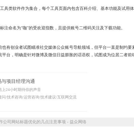
工具类软件作为集合，每个工具页面内包含百科介绍、基本功能及试用体
标注命名为“咖”的受欢迎指数，且提供账号二维码关注及下载功能。
有创业者试图瞄准社交媒体公众账号导航领域，但平台一直是制约要素。
航平台，明确是针对微博及微信日益膨胀的话语权，试图成为位居二者前
码与项目经理沟通
信上24小时期待你的声音
问/技术咨询/运营咨询/技术建议/互联网交流
公司网站标题优化的几点注意事项 - 益众网络