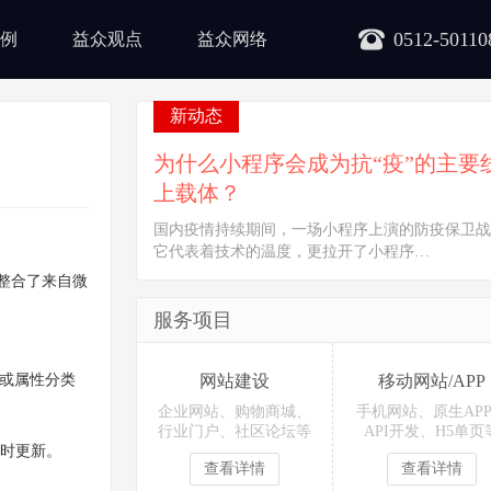
0512-50110
例
益众观点
益众网络
新动态
为什么小程序会成为抗“疫”的主要
上载体？
国内疫情持续期间，一场小程序上演的防疫保卫战
它代表着技术的温度，更拉开了小程序…
下整合了来自微
服务项目
容或属性分类
网站建设
移动网站/APP
企业网站、购物商城、
手机网站、原生AP
行业门户、社区论坛等
API开发、H5单页
时更新。
查看详情
查看详情