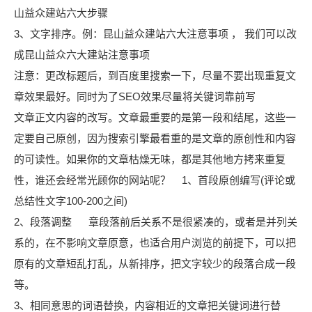
山益众
建站六大步骤
3、文字排序。例：
昆山益众
建站六大注意事项 ， 我们可以改
成
昆山益众
六大建站注意事项
注意：更改标题后，到百度里搜索一下，尽量不要出现重复文
章效果最好。同时为了SEO效果尽量将关键词靠前写
文章正文内容的改写。文章最重要的是第一段和结尾，这些一
定要自己原创，因为搜索引擎最看重的是文章的原创性和内容
的可读性。如果你的文章枯燥无味，都是其他地方拷来重复
性，谁还会经常光顾你的网站呢？ 1、首段原创编写(评论或
总结性文字100-200之间)
2、段落调整 章段落前后关系不是很紧凑的，或者是并列关
系的，在不影响文章原意，也适合用户浏览的前提下，可以把
原有的文章短乱打乱，从新排序，把文字较少的段落合成一段
等。
3、相同意思的词语替换，内容相近的文章把关键词进行替