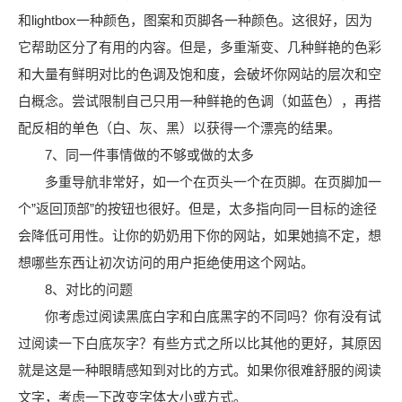
和lightbox一种颜色，图案和页脚各一种颜色。这很好，因为
它帮助区分了有用的内容。但是，多重渐变、几种鲜艳的色彩
和大量有鲜明对比的色调及饱和度，会破坏你网站的层次和空
白概念。尝试限制自己只用一种鲜艳的色调（如蓝色），再搭
配反相的单色（白、灰、黑）以获得一个漂亮的结果。
7、同一件事情做的不够或做的太多
多重导航非常好，如一个在页头一个在页脚。在页脚加一
个”返回顶部”的按钮也很好。但是，太多指向同一目标的途径
会降低可用性。让你的奶奶用下你的网站，如果她搞不定，想
想哪些东西让初次访问的用户拒绝使用这个网站。
8、对比的问题
你考虑过阅读黑底白字和白底黑字的不同吗？你有没有试
过阅读一下白底灰字？有些方式之所以比其他的更好，其原因
就是这是一种眼睛感知到对比的方式。如果你很难舒服的阅读
文字，考虑一下改变字体大小或方式。