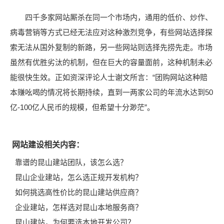
四千多家网站厮杀在同一个市场内，通用的低价、炒作、
病毒营销等方式已经无法应对这种激烈竞争，有些网站选择探
索无法从国外复制的新路，另一些网站则选择先捞先走。市场
虽然有优胜劣汰的机制，但在巨大的容量面前，这种机制未必
能很快生效。正如资深评论人士谢文所言：“团购网站这种赔
本赚吆喝的情况将长期持续，直到一两家公司的年流水达到50
亿-100亿人民币的规模，但希望十分渺茫”。
网站建设相关内容：
靠谱的昆山建站团队，该怎么选？
昆山企业建站，怎么选正规开发机构？
如何挑选高性价比的昆山建站供应商？
企业建站，怎样选对昆山本地服务商？
昆山建站，为何要选本地开发公司？