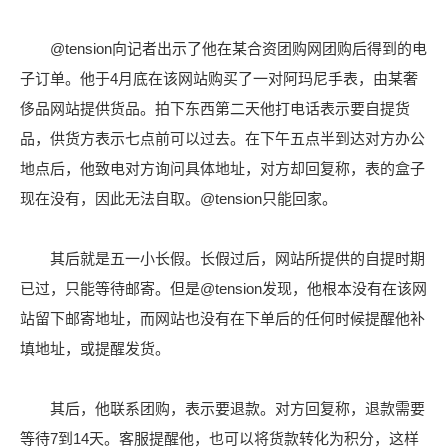
@tension向记者出示了他在某合资团购网团购后得到的电
子订单。他于4月底在该网站购买了一对阿玛尼手表，由某奢
侈品网站提供货品。拍下东西第二天他打电话表示要自提货
品，供货方表示七点前可以过去。在下午五点半到达对方办公
地点后，他致电对方询问具体地址，对方却回复称，表的盒子
现在没有，因此无法自取。@tension只能回家。
其后就是五一小长假。长假过后，网站所提供的自提时期
已过，只能等待邮寄。但是@tension发现，他根本没有在该网
站留下邮寄地址，而网站也没有在下单后的任何时候提醒他补
填地址，或提醒发货。
其后，他联系团购，表示要退款。对方回复称，退款需要
等待7到14天。客服提醒他，也可以将货款转化为积分，这样