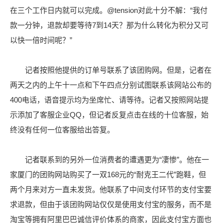
在三个工作日内就可以完成。@tension对此十分不解：“我付
款一分钟，退款却要等待7到14天？那为什么转化为积分又可
以快一倍时间呢？”
记者按照他提供的订单号联系了该团购网。但是，记者在
两天之内的上午十一点和下午四点分别试图联系该网站公布的
400电话，语音提示均为坐席忙、请等待。记者又按照网站提
示添加了客服企业QQ，但记者反复点击在线的十位客服，始
终没有任何一位客服给出答复。
记者联系到的另外一位消费者的遭遇更为“凄惨”。他在一
家厦门的团购网站购买了一双168元的“耐克王二代”跑鞋，但
两个月来对方一直未发货。他联系了中间支付环节的支付宝要
求退款，但由于该团购网站仅仅是使用支付宝的服务，而不是
淘宝等拥有阿里巴巴诚信评价体系的商家，因此支付宝方面也