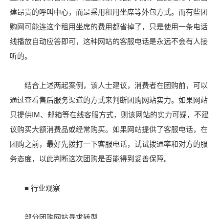
建昂贵的呼叫中心，而是采用租用坐席等外包方式。而有些团
购网可能连这个租用坐席的费用都省掉了，只是使用一条电话
线播放自动应答即可，这种网站的客服电话是永远不会有人接
听的。
结合上述两起案例，该人士建议，消费者在团购前，可以
通过查看售后服务渠道的方式来判断团购网站实力。如果网站
只提供IM、邮箱等在线客服方式，则该网站的实力可疑，不建
议购买大额消费品或经常购买。如果网站提供了客服电话，在
团购之前，最好先拨打一下客服电话，试试拨通率和对方的服
务态度，以此判断这次团购是否能得到妥善保障。
■ 行业观察
部分团购网站寻求转型