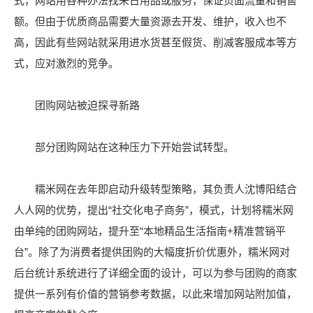
式，网站用各种办法找来日用品或服务，保证页面流量和销售
额。但由于优质商品需要大量资源去开发、维护，收入也不
高，因此有些网站就采用进水货甚至假货、削减客服成本等方
式，应对激烈的竞争。
团购网站被迫探寻新路
部分团购网站在这种压力下开始尝试转型。
糯米网在去年即启动升级转型策略，其负责人沈博阳结合
人人网的优势，提出“社交化电子商务”，模式，计划将糯米网
由单纯的团购网站，提升至“本地精品生活指南+精准营销平
台”。除了为消费者提供团购的大幅度折价优惠外，糯米网对
后台统计系统进行了详细全面的设计，可以为参与团购的商家
提供一系列有价值的营销参考数据，以此来增加网站附加值，