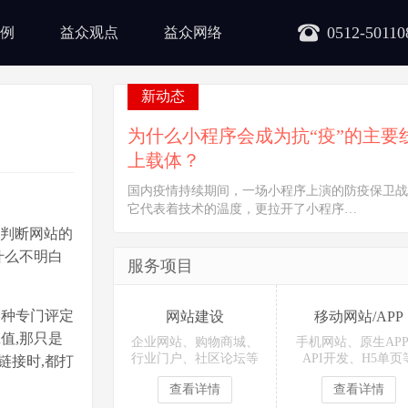
0512-50110
例
益众观点
益众网络
新动态
为什么小程序会成为抗“疫”的主要
上载体？
国内疫情持续期间，一场小程序上演的防疫保卫战
它代表着技术的温度，更拉开了小程序…
何判断网站的
什么不明白
服务项目
一种专门评定
网站建设
移动网站/APP
值,那只是
企业网站、购物商城、
手机网站、原生AP
行业门户、社区论坛等
API开发、H5单页
链接时,都打
查看详情
查看详情