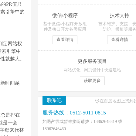
的PR值只
搜索引擎中的
微信/小程序
技术支持
基于微信/小程序开放组
技术维护、支援、
件及接口开发各类应用
防护、模板等服
查看详情
查看详情
判定网站权
搜索引擎中
能性就越大。
更多服务项目
网站优化
|
网页设计
|
快速建站
获取更多
更新时间越
联系吧
在百度地图上找到
服务热线：0512-5011 0815
站总是排在
如遇占线或暂未接听请拨：13862648819 或
也就是一会
18962646460
用字母来代替