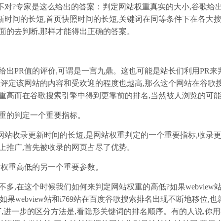
?专家是这么给出的答案：判定网站权重真实的大小,谷歌给出
新时间的长短,首页快照时间的长短,关键词在同等条件下在各大
面的去判断,那样才能得出正确的答案。
。
出PR值的评价,可谓是一言九鼎。这也可能是站长们利用PR来
歌评定该网站的内容和受欢迎的程度也越高,那么这个网站在谷歌
权重高而在谷歌搜索引擎中得到更靠前的排名,当然被人浏览的可
重的判定一个重要指标。
站收录更新时间的长短,是网站权重判定的一个重要指标,收录
上推广,首先被收录的网页占尽了优势。
站权重高低的另一个重要参数。
,在这个时候我们如何来判定网站权重的高低?如果webview
重高;如果webview站和i769站在百度谷歌搜索排名出现不断地移位,
不相上下,进一步的区分方法是,看隐形关键词的排名顺序。有的人说,你