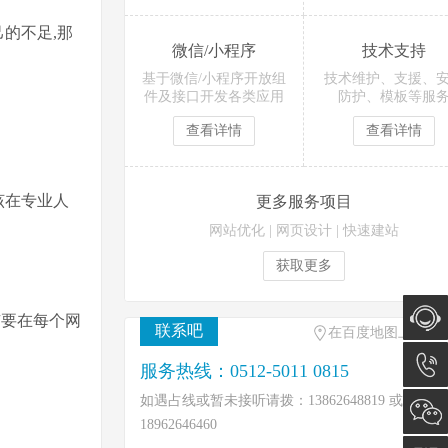
的不足,那
微信/小程序
技术支持
基于微信/小程序开放组
技术维护、支援、
件及接口开发各类应用
防护、模板等服
查看详情
查看详情
该在专业人
更多服务项目
网站优化
|
网页设计
|
快速建站
获取更多
有要在每个网
联系吧
在百度地图上找到
在线咨
服务热线：0512-5011 0815
如遇占线或暂未接听请拨：13862648819 或
询
0512-
18962646460