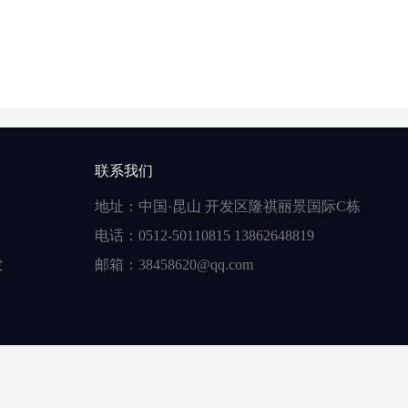
联系我们
地址：中国·昆山 开发区隆祺丽景国际C栋
电话：0512-50110815 13862648819
发
邮箱：38458620@qq.com
限公司
版权所有
苏ICP备16025453号
感谢 长沙微构网络 模板